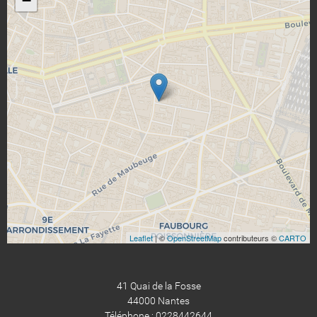
−
Leaflet
| ©
OpenStreetMap
contributeurs ©
CARTO
41 Quai de la Fosse
44000 Nantes
Téléphone : 0228442644