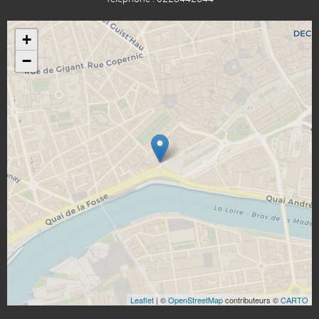
+
−
Leaflet
| ©
OpenStreetMap
contributeurs ©
CARTO