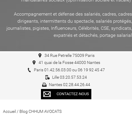
Accompagnement et défense des salariés, cadres, cadres
dirigeants, intermittents du spectacle, salariés protégés,
journalistes, pigistes, Influenceurs, Célébrités, CSE, syndicats,
expatriés et détachés, portage salarial
34 Rue Petrelle 75009 Paris
41 quai de la Fosse 44000 Nantes
Paris 01.42.56.03.00 ou 06 19 92 45 47
Lille 03.20.57.53.24
Nantes 02.28.44.26.44
CONTACTEZ-NOUS
Accueil
/
Blog CHHUM AVOCATS