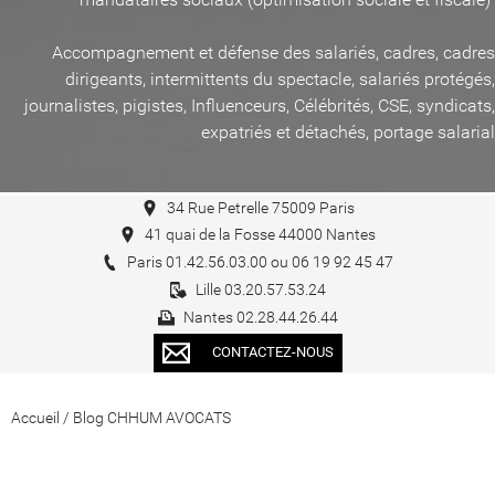
Accompagnement et défense des salariés, cadres, cadres
dirigeants, intermittents du spectacle, salariés protégés,
journalistes, pigistes, Influenceurs, Célébrités, CSE, syndicats,
expatriés et détachés, portage salarial
34 Rue Petrelle 75009 Paris
41 quai de la Fosse 44000 Nantes
Paris 01.42.56.03.00 ou 06 19 92 45 47
Lille 03.20.57.53.24
Nantes 02.28.44.26.44
CONTACTEZ-NOUS
Accueil
/
Blog CHHUM AVOCATS