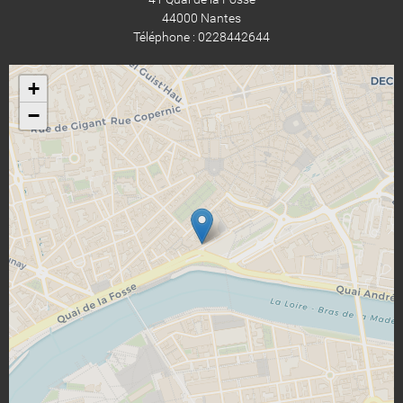
44000 Nantes
Téléphone : 0228442644
+
−