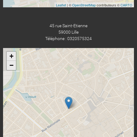
Leaflet
| ©
OpenStreetMap
contributeurs ©
CARTO
45 rue Saint-Etienne
59000 Lille
Téléphone : 0320575324
+
−