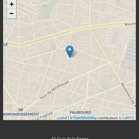
+
−
Leaflet
| ©
OpenStreetMap
contributeurs ©
CARTO
41 Quai de la Fosse