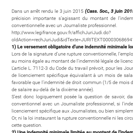
Dans un arrêt rendu le 3 juin 2015
(Cass. Soc., 3 juin 20
précision importante s’agissant du montant de l’inde
conventionnelle avec un Journaliste professionnel.
http://www.legifrance.gouv.fr/affichJuriJudi.do?
oldAction=rechJuriJudi&idTexte=JURITEXT0000306869
1) Le versement obligatoire d’une indemnité minimale lor
Lors de la signature d’une rupture conventionnelle, l’empl
au moins égale au montant de l’indemnité légale de licen
L’article L. 7112-3 du Code du travail prévoit, pour les Jo
de licenciement spécifique équivalant à un mois de sala
favorable que l’indemnité de droit commun (1/5 de mois d
de salaire au-delà de la dixième année).
S’est donc logiquement posée la question de savoir, dan
conventionnel avec un Journaliste professionnel, si l’in
licenciement spécifique aux Journalistes, ou bien simple
Or, ni la loi instaurant la rupture conventionnelle ni les cir
cette question.
2) Une indemnité minimale limitée au montant de l’inde