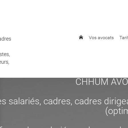
Vos avocats
Tari
cadres
stes,
eurs,
CHHUM AVOCAT
s salariés, cadres, cadres dirig
(opti