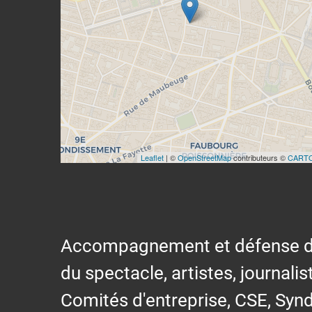
Leaflet
| ©
OpenStreetMap
contributeurs ©
CART
Accompagnement et défense des s
du spectacle, artistes, journalis
Comités d'entreprise, CSE, Synd