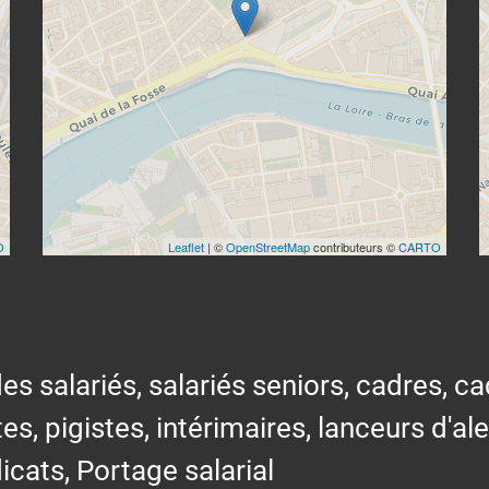
O
Leaflet
| ©
OpenStreetMap
contributeurs ©
CARTO
alariés, salariés seniors, cadres, cad
tes, pigistes, intérimaires, lanceurs d'al
icats, Portage salarial