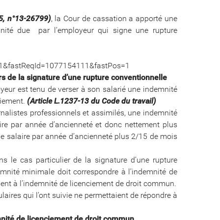
15, n°13-26799)
, la Cour de cassation a apporté une
mnité due par l’employeur qui signe une rupture
41&fastReqId=1077154111&fastPos=1
s de la signature d’une rupture conventionnelle
oyeur est tenu de verser à son salarié une indemnité
ciement.
(Article L.1237-13 du Code du travail)
urnalistes professionnels et assimilés, une indemnité
ire par année d’ancienneté et donc nettement plus
e salaire par année d’ancienneté plus 2/15 de mois
s le cas particulier de la signature d’une rupture
demnité minimale doit correspondre à l’indemnité de
ment à l’indemnité de licenciement de droit commun.
culaires qui l’ont suivie ne permettaient de répondre à
mnité de licenciement de droit commun