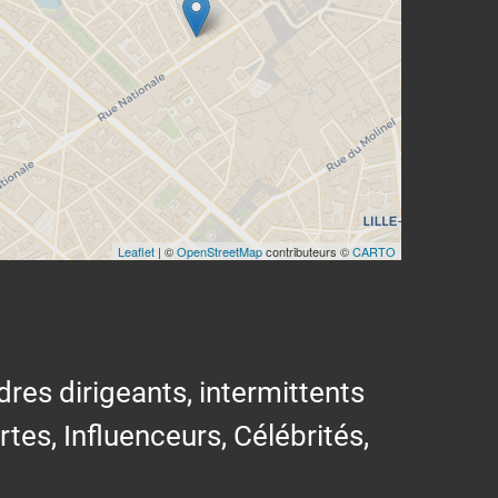
Leaflet
| ©
OpenStreetMap
contributeurs ©
CARTO
res dirigeants, intermittents
ertes, Influenceurs, Célébrités,