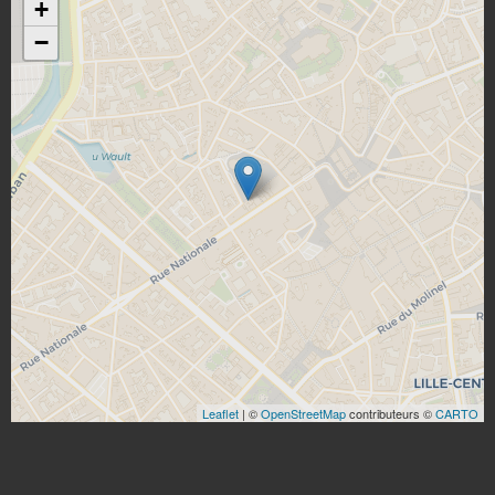
+
−
Leaflet
| ©
OpenStreetMap
contributeurs ©
CARTO