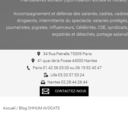
Accompagnement et défense des salariés, cadres, cadres
dirigeants, intermittents du spectacle, salariés protégés,
journalistes, pigistes, Influenceurs, Célébrités, CSE, syndicats,
expatriés et détachés, portage salarial
34 Rue Petrelle 75009 Paris
41 quai de la Fosse 44000 Nantes
Paris 01.42.56.03.00 ou 06 19 92 45 47
Lille 03.20.57.53.24
Nantes 02.28.44.26.44
CONTACTEZ-NOUS
Accueil
/
Blog CHHUM AVOCATS