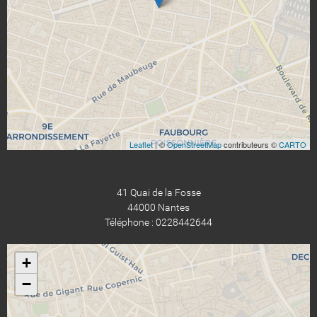
Leaflet
| ©
OpenStreetMap
contributeurs ©
CARTO
41 Quai de la Fosse
44000 Nantes
Téléphone : 0228442644
+
−