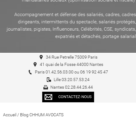
Accompagnement et défense des salariés, cadres, cadres
dirigeants, intermittents du spectacle, salariés protégés,
journalistes, pigistes, Influenceurs, Célébrités, CSE, syndicats,
expatriés et détachés, portage salarial
34 Rue Petrelle 75009 Paris
41 quai de la Fosse 44000 Nantes
Paris 01.42.56.03.00 ou 06 19 92 45 47
Lille 03.20.57.53.24
Nantes 02.28.44.26.44
CONTACTEZ-NOUS
Accueil
/
Blog CHHUM AVOCATS