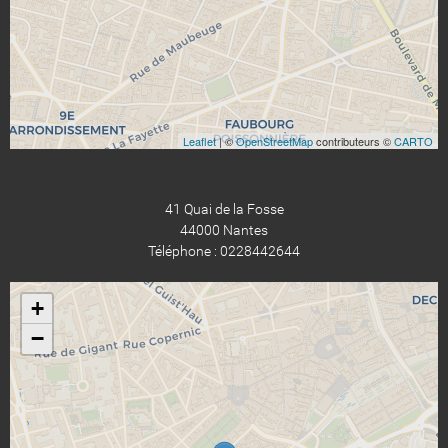
Leaflet
| ©
OpenStreetMap
contributeurs ©
CARTO
41 Quai de la Fosse
44000 Nantes
Téléphone : 0228442644
+
−