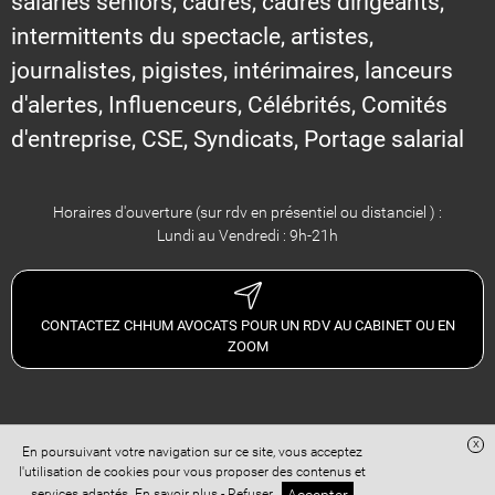
salariés seniors, cadres, cadres dirigeants,
intermittents du spectacle, artistes,
journalistes, pigistes, intérimaires, lanceurs
d'alertes, Influenceurs, Célébrités, Comités
d'entreprise, CSE, Syndicats, Portage salarial
Horaires d'ouverture (sur rdv en présentiel ou distanciel ) :
Lundi au Vendredi : 9h-21h
CONTACTEZ CHHUM AVOCATS POUR UN RDV AU CABINET OU EN
ZOOM
x
En poursuivant votre navigation sur ce site, vous acceptez
Site réalisé avec
Digital Avocat
l'utilisation de cookies pour vous proposer des contenus et
Accès administration
Confidentialité
Conditions Générales de Vente
services adaptés.
En savoir plus
-
Refuser