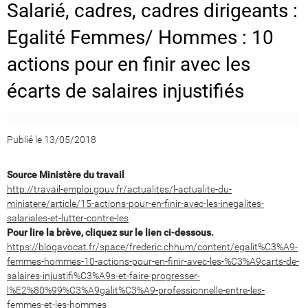
Salarié, cadres, cadres dirigeants :
Egalité Femmes/ Hommes : 10
actions pour en finir avec les
écarts de salaires injustifiés
Publié le 13/05/2018
Source Ministère du travail
http://travail-emploi.gouv.fr/actualites/l-actualite-du-
ministere/article/15-actions-pour-en-finir-avec-les-inegalites-
salariales-et-lutter-contre-les
Pour lire la brève, cliquez sur le lien ci-dessous.
https://blogavocat.fr/space/frederic.chhum/content/egalit%C3%A9-
femmes-hommes-10-actions-pour-en-finir-avec-les-%C3%A9carts-de-
salaires-injustifi%C3%A9s-et-faire-progresser-
l%E2%80%99%C3%A9galit%C3%A9-professionnelle-entre-les-
femmes-et-les-hommes_