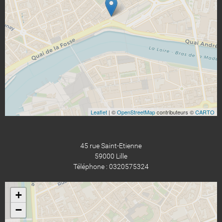
Leaflet
| ©
OpenStreetMap
contributeurs ©
CARTO
45 rue Saint-Etienne
59000 Lille
Téléphone : 0320575324
+
−