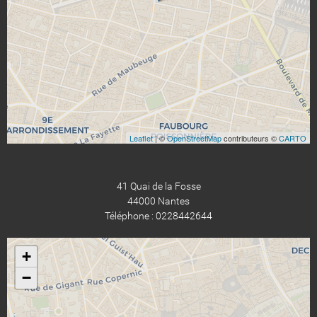
Leaflet
| ©
OpenStreetMap
contributeurs ©
CARTO
41 Quai de la Fosse
44000 Nantes
Téléphone : 0228442644
+
−