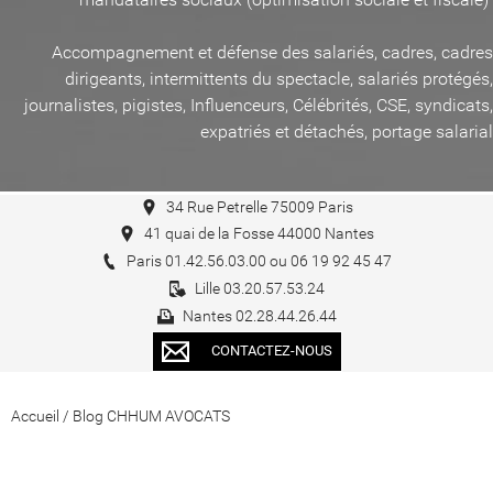
Accompagnement et défense des salariés, cadres, cadres
dirigeants, intermittents du spectacle, salariés protégés,
journalistes, pigistes, Influenceurs, Célébrités, CSE, syndicats,
expatriés et détachés, portage salarial
34 Rue Petrelle 75009 Paris
41 quai de la Fosse 44000 Nantes
Paris 01.42.56.03.00 ou 06 19 92 45 47
Lille 03.20.57.53.24
Nantes 02.28.44.26.44
CONTACTEZ-NOUS
Accueil
/
Blog CHHUM AVOCATS