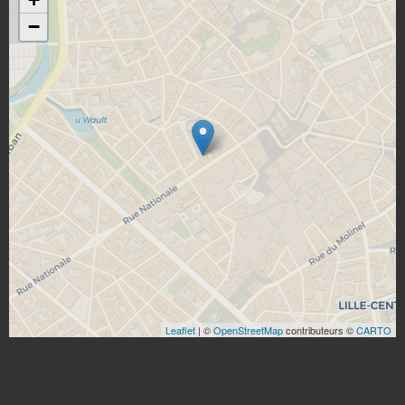
−
Leaflet
| ©
OpenStreetMap
contributeurs ©
CARTO