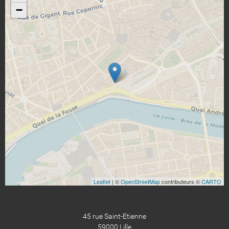
−
Leaflet
| ©
OpenStreetMap
contributeurs ©
CARTO
45 rue Saint-Etienne
59000 Lille