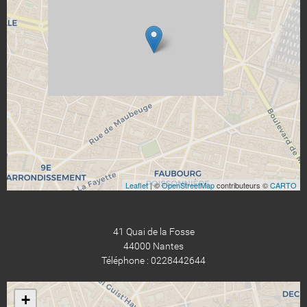
Leaflet
| ©
OpenStreetMap
contributeurs ©
CARTO
41 Quai de la Fosse
44000 Nantes
Téléphone : 0228442644
+