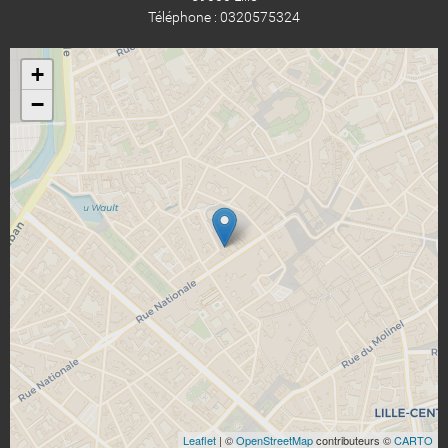
Téléphone : 0320575324
+
−
Leaflet
| ©
OpenStreetMap
contributeurs ©
CARTO