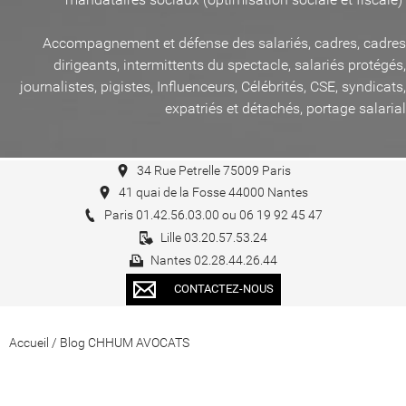
Accompagnement et défense des salariés, cadres, cadres
dirigeants, intermittents du spectacle, salariés protégés,
journalistes, pigistes, Influenceurs, Célébrités, CSE, syndicats,
expatriés et détachés, portage salarial
34 Rue Petrelle 75009 Paris
41 quai de la Fosse 44000 Nantes
Paris 01.42.56.03.00 ou 06 19 92 45 47
Lille 03.20.57.53.24
Nantes 02.28.44.26.44
CONTACTEZ-NOUS
Accueil
/
Blog CHHUM AVOCATS