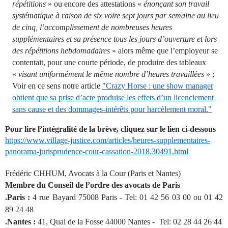
répétitions
» ou encore des attestations «
énonçant son travail
systématique à raison de six voire sept jours par semaine au lieu
de cinq, l’accomplissement de nombreuses heures
supplémentaires et sa présence tous les jours d’ouverture et lors
des répétitions hebdomadaires
» alors même que l’employeur se
contentait, pour une courte période, de produire des tableaux
«
visant uniformément le même nombre d’heures travaillées
» ;
Voir en ce sens notre article
"Crazy Horse : une show manager
obtient que sa prise d’acte produise les effets d’un licenciement
sans cause et des dommages-intérêts pour harcèlement moral."
Pour lire l’intégralité de la brève, cliquez sur le lien ci-dessous
https://www.village-justice.com/articles/heures-supplementaires-
panorama-jurisprudence-cour-cassation-2018,30491.html
Frédéric CHHUM, Avocats à la Cour (Paris et Nantes)
Membre du Conseil de l’ordre des avocats de Paris
.Paris :
4 rue Bayard 75008 Paris - Tel: 01 42 56 03 00 ou 01 42
89 24 48
.Nantes :
41, Quai de la Fosse 44000 Nantes - Tel: 02 28 44 26 44