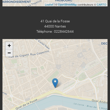
Leaflet
| ©
OpenStreetMap
contributeurs ©
CARTO
41 Quai de la Fosse
44000 Nantes
Téléphone : 0228442644
+
−