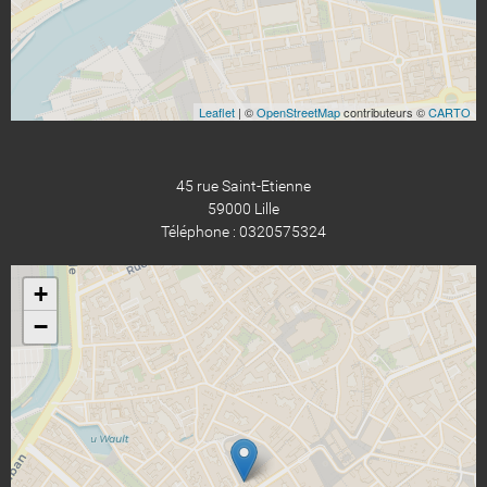
Leaflet
| ©
OpenStreetMap
contributeurs ©
CARTO
45 rue Saint-Etienne
59000 Lille
Téléphone : 0320575324
+
−