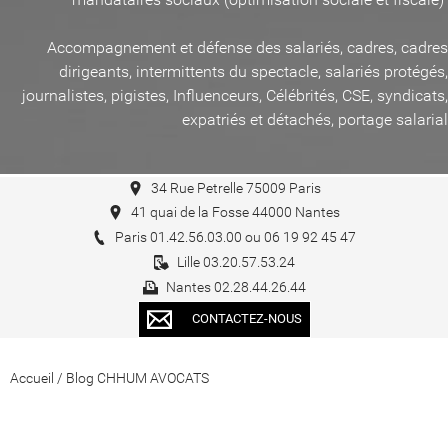
Accompagnement et défense des salariés, cadres, cadres
dirigeants, intermittents du spectacle, salariés protégés,
journalistes, pigistes, Influenceurs, Célébrités, CSE, syndicats,
expatriés et détachés, portage salarial
34 Rue Petrelle 75009 Paris
41 quai de la Fosse 44000 Nantes
Paris 01.42.56.03.00 ou 06 19 92 45 47
Lille 03.20.57.53.24
Nantes 02.28.44.26.44
CONTACTEZ-NOUS
Accueil
/
Blog CHHUM AVOCATS