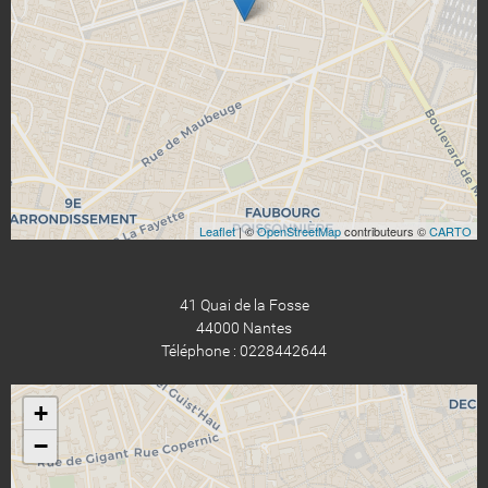
Leaflet
| ©
OpenStreetMap
contributeurs ©
CARTO
41 Quai de la Fosse
44000 Nantes
Téléphone : 0228442644
+
−