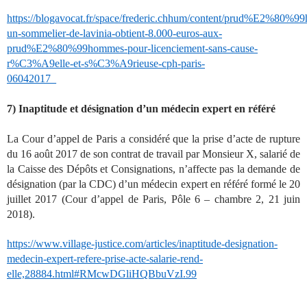
https://blogavocat.fr/space/frederic.chhum/content/prud%E2%80%9
un-sommelier-de-lavinia-obtient-8.000-euros-aux-
prud%E2%80%99hommes-pour-licenciement-sans-cause-
r%C3%A9elle-et-s%C3%A9rieuse-cph-paris-
06042017_
7) Inaptitude et désignation d’un médecin expert en référé
La Cour d’appel de Paris a considéré que la prise d’acte de rupture
du 16 août 2017 de son contrat de travail par Monsieur X, salarié de
la Caisse des Dépôts et Consignations, n’affecte pas la demande de
désignation (par la CDC) d’un médecin expert en référé formé le 20
juillet 2017 (Cour d’appel de Paris, Pôle 6 – chambre 2, 21 juin
2018).
https://www.village-justice.com/articles/inaptitude-designation-
medecin-expert-refere-prise-acte-salarie-rend-
elle,28884.html#RMcwDGliHQBbuVzI.99