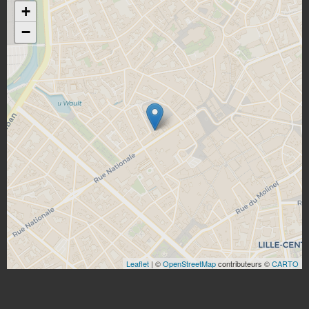
+
−
Leaflet
| ©
OpenStreetMap
contributeurs ©
CARTO