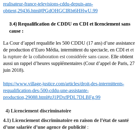
realisateur-france-televisions-cddu-depuis-ans-
obtient,29436.html#PGdOHGCIRbt6HHwU.99
Requalification de CDDU en CDI et licenciement sans
3.4)
cause :
La Cour d’appel requalifie les 500 CDDU (17 ans) d’une assistance
de production d’Euro Média, intermittent du spectacle, en CDI et
et
la rupture de la collaboration est considérée sans cause
. Elle obtient
aussi un rappel d’heures supplémentaires (Cour d’appel de Paris, 27
juin 2018).
https://www.village-justice.com/articles/droit-des-intermittents-
requalification-des-500-cddu-une-assistante-
production,29088.html#zJ1PDxfPDL7DLBFg.99
4) Licenciement discriminatoire
4.1) Licenciement discriminatoire en raison de l’état de santé
d’une salariée d’une agence de publicité
: