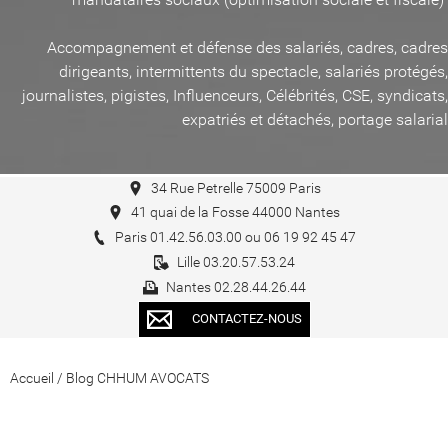
Accompagnement et défense des salariés, cadres, cadres
dirigeants, intermittents du spectacle, salariés protégés,
journalistes, pigistes, Influenceurs, Célébrités, CSE, syndicats,
expatriés et détachés, portage salarial
34 Rue Petrelle 75009 Paris
41 quai de la Fosse 44000 Nantes
Paris 01.42.56.03.00 ou 06 19 92 45 47
Lille 03.20.57.53.24
Nantes 02.28.44.26.44
CONTACTEZ-NOUS
Accueil
/
Blog CHHUM AVOCATS