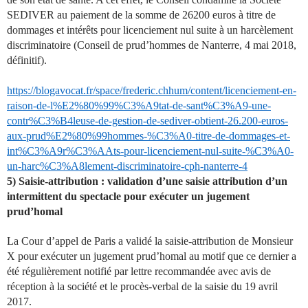
SEDIVER au paiement de la somme de 26200 euros à titre de
dommages et intérêts pour licenciement nul suite à un harcèlement
discriminatoire (Conseil de prud’hommes de Nanterre, 4 mai 2018,
définitif).
https://blogavocat.fr/space/frederic.chhum/content/licenciement-en-
raison-de-l%E2%80%99%C3%A9tat-de-sant%C3%A9-une-
contr%C3%B4leuse-de-gestion-de-sediver-obtient-26.200-euros-
aux-prud%E2%80%99hommes-%C3%A0-titre-de-dommages-et-
int%C3%A9r%C3%AAts-pour-licenciement-nul-suite-%C3%A0-
un-harc%C3%A8lement-discriminatoire-cph-nanterre-4
5) Saisie-attribution : validation d’une saisie attribution d’un
intermittent du spectacle pour exécuter un jugement
prud’homal
La Cour d’appel de Paris a validé la saisie-attribution de Monsieur
X pour exécuter un jugement prud’homal au motif que ce dernier a
été régulièrement notifié par lettre recommandée avec avis de
réception à la société et le procès-verbal de la saisie du 19 avril
2017.