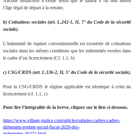
Aucune distinction n’existe selon que le salarié a ou non atteint
l’âge légal de départ à la retraite.
b) Cotisations sociales (art. L.242-1, II, 7° du Code de la sécurité
sociale).
L’indemnité de rupture conventionnelle est exonérée de cotisations
sociales dans les mêmes conditions que les indemnités versées dans
le cadre d’un licenciement (Cf. 1.1, b)
c) CSG/CRDS (art. L.136-2, II, 5° du Code de la sécurité sociale).
Pour la CSG/CRDS le régime applicable est identique à celui du
licenciement (cf. 1.1, c)
Pour lire l’intégralité de la brève, cliquez sur le lien ci-dessous.
https://www.village-justice.com/articles/salaries-cadres-cadres-
dirigeants-regime-social-fiscal-2020-des-
indemnites,36271.html