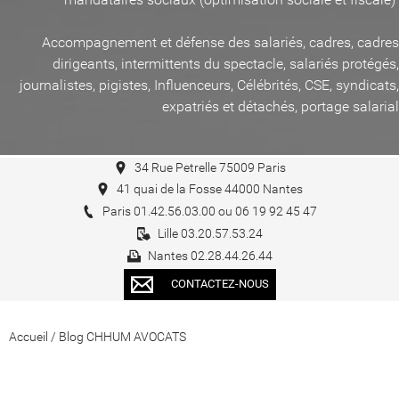
Accompagnement et défense des salariés, cadres, cadres
dirigeants, intermittents du spectacle, salariés protégés,
journalistes, pigistes, Influenceurs, Célébrités, CSE, syndicats,
expatriés et détachés, portage salarial
34 Rue Petrelle 75009 Paris
41 quai de la Fosse 44000 Nantes
Paris 01.42.56.03.00 ou 06 19 92 45 47
Lille 03.20.57.53.24
Nantes 02.28.44.26.44
CONTACTEZ-NOUS
Accueil
/
Blog CHHUM AVOCATS