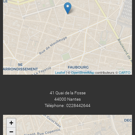
Leaflet
| ©
OpenStreetMap
contributeurs ©
CARTO
41 Quai de la Fosse
44000 Nantes
Téléphone : 0228442644
+
−