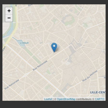
+
−
Leaflet
| ©
OpenStreetMap
contributeurs ©
CARTO