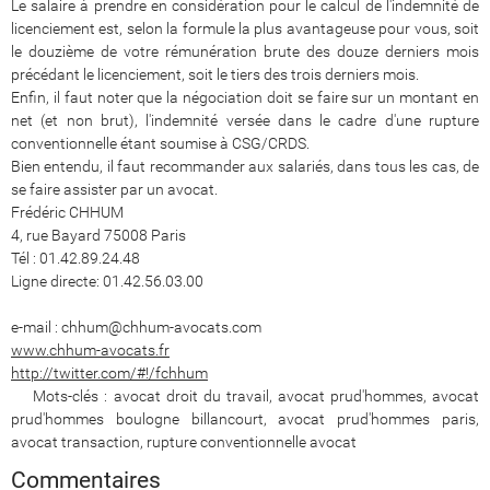
Le salaire à prendre en considération pour le calcul de l'indemnité de
licenciement est, selon la formule la plus avantageuse pour vous, soit
le douzième de votre rémunération brute des douze derniers mois
précédant le licenciement, soit le tiers des trois derniers mois.
Enfin, il faut noter que la négociation doit se faire sur un montant en
net (et non brut), l'indemnité versée dans le cadre d'une rupture
conventionnelle étant soumise à CSG/CRDS.
Bien entendu, il faut recommander aux salariés, dans tous les cas, de
se faire assister par un avocat.
Frédéric CHHUM
4, rue Bayard 75008 Paris
Tél : 01.42.89.24.48
Ligne directe: 01.42.56.03.00
e-mail : chhum@chhum-avocats.com
www.chhum-avocats.fr
http://twitter.com/#!/fchhum
Mots-clés : avocat droit du travail, avocat prud'hommes, avocat
prud'hommes boulogne billancourt, avocat prud'hommes paris,
avocat transaction, rupture conventionnelle avocat
Commentaires