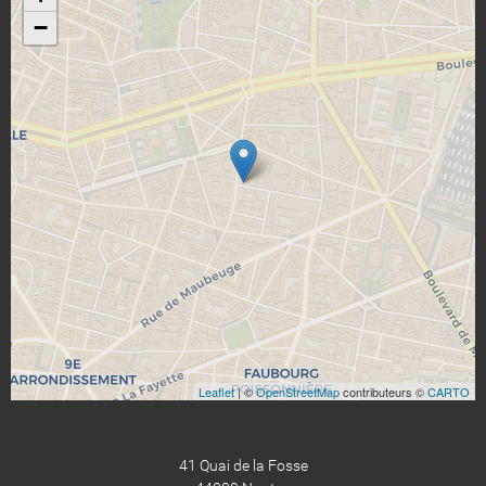
−
Leaflet
| ©
OpenStreetMap
contributeurs ©
CARTO
41 Quai de la Fosse