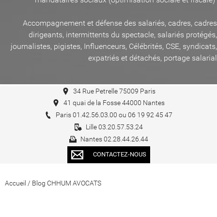
Accompagnement et défense des salariés, cadres, cadres
dirigeants, intermittents du spectacle, salariés protégés,
journalistes, pigistes, Influenceurs, Célébrités, CSE, syndicats,
expatriés et détachés, portage salarial
34 Rue Petrelle 75009 Paris
41 quai de la Fosse 44000 Nantes
Paris 01.42.56.03.00 ou 06 19 92 45 47
Lille 03.20.57.53.24
Nantes 02.28.44.26.44
CONTACTEZ-NOUS
Accueil
/
Blog CHHUM AVOCATS