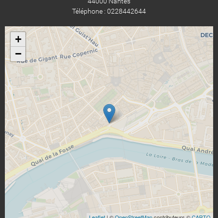
44000 Nantes
Téléphone : 0228442644
+
−
Leaflet
| ©
OpenStreetMap
contributeurs ©
CARTO