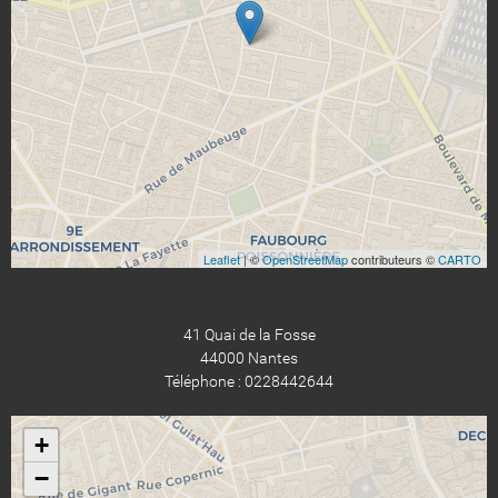
Leaflet
| ©
OpenStreetMap
contributeurs ©
CARTO
41 Quai de la Fosse
44000 Nantes
Téléphone : 0228442644
+
−