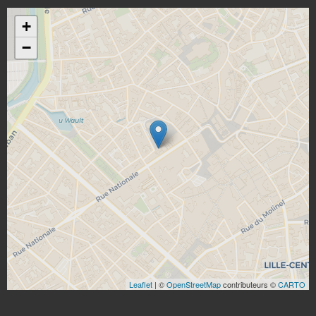
+
−
Leaflet
| ©
OpenStreetMap
contributeurs ©
CARTO