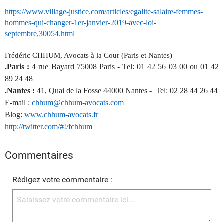
https://www.village-justice.com/articles/egalite-salaire-femmes-
hommes-qui-changer-1er-janvier-2019-avec-loi-
septembre,30054.html
Frédéric CHHUM, Avocats à la Cour (Paris et Nantes)
.Paris :
4 rue Bayard 75008 Paris - Tel: 01 42 56 03 00 ou 01 42
89 24 48
.Nantes :
41, Quai de la Fosse 44000 Nantes - Tel: 02 28 44 26 44
E-mail :
chhum@chhum-avocats.com
Blog:
www.chhum-avocats.fr
http://twitter.com/#!/fchhum
Commentaires
Rédigez votre commentaire :