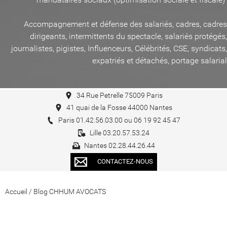
Accompagnement et défense des salariés, cadres, cadres
dirigeants, intermittents du spectacle, salariés protégés,
journalistes, pigistes, Influenceurs, Célébrités, CSE, syndicats,
expatriés et détachés, portage salarial
34 Rue Petrelle 75009 Paris
41 quai de la Fosse 44000 Nantes
Paris 01.42.56.03.00 ou 06 19 92 45 47
Lille 03.20.57.53.24
Nantes 02.28.44.26.44
CONTACTEZ-NOUS
Accueil
/
Blog CHHUM AVOCATS