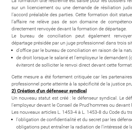
La formation dite restreinte est saisie pour les dossiers 
sur un licenciement ou une demande de résiliation judici
l'accord préalable des parties. Cette formation doit statu
l'affaire ne relève pas de son domaine de compétence 
directement renvoyée devant la formation de départage.
Le bureau de conciliation peut également renvoyer
départage présidée par un juge professionnel dans trois sit
d'office par le bureau de conciliation en raison de la natur
de droit lorsque le salarié et l'employeur le demandent (c
éviteront de solliciter le renvoi direct devant cette form
Cette mesure a été fortement critiquée car les partenaire
professionnel porte atteinte à la spécificité de la justice p
2) Création d'un défenseur syndical
Un nouveau statut est créé : le défenseur syndical. Le dé
l'employeur devant le Conseil de Prud'hommes ou devant l
Les nouveaux articles L. 1453-4 à L. 1453-8 du Code du trav
l'obligation de confidentialité et du secret par les dé
obligations peut entraîner la radiation de l’intéressé de 