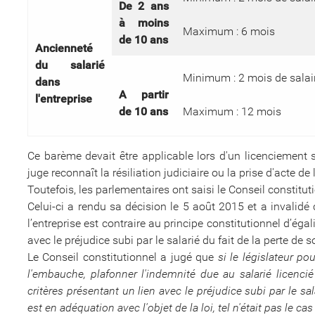
De 2 ans
à moins
Maximum : 6 mois
de 10 ans
Ancienneté
du salarié
Minimum : 2 mois de salai
dans
A partir
l'entreprise
de 10 ans
Maximum : 12 mois
Ce barème devait être applicable lors d'un licenciement 
juge reconnaît la résiliation judiciaire ou la prise d'acte de
Toutefois, les parlementaires ont saisi le Conseil constituti
Celui-ci a rendu sa décision le 5 août 2015 et a invalidé ce
l’entreprise est contraire au principe constitutionnel d’égal
avec le préjudice subi par le salarié du fait de la perte de 
Le Conseil constitutionnel a jugé que
si le législateur pou
l'embauche, plafonner l'indemnité due au salarié licencié 
critères présentant un lien avec le préjudice subi par le sala
est en adéquation avec l'objet de la loi, tel n'était pas le cas