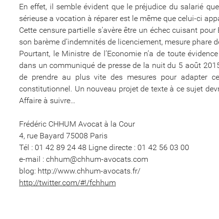
En effet, il semble évident que le préjudice du salarié qu
sérieuse a vocation à réparer est le même que celui-ci ap
Cette censure partielle s’avère être un échec cuisant pou
son barème d’indemnités de licenciement, mesure phare de 
Pourtant, le Ministre de l’Economie n’a de toute évidence
dans un communiqué de presse de la nuit du 5 août 2015
de prendre au plus vite des mesures pour adapter ce 
constitutionnel. Un nouveau projet de texte à ce sujet dev
Affaire à suivre…
Frédéric CHHUM Avocat à la Cour
4, rue Bayard 75008 Paris
Tél : 01 42 89 24 48 Ligne directe : 01 42 56 03 00
e-mail : chhum@chhum-avocats.com
blog: http://www.chhum-avocats.fr/
http://twitter.com/#!/fchhum