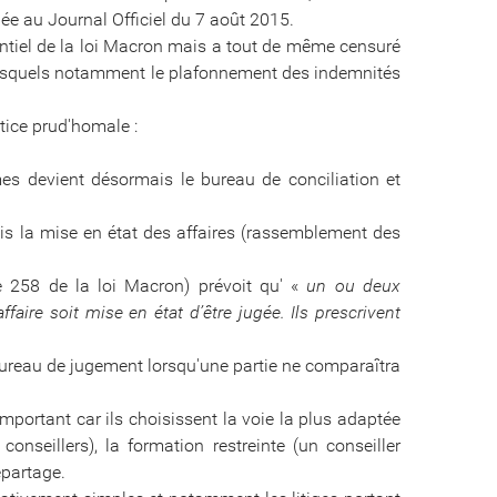
ée au Journal Officiel du 7 août 2015.
ssentiel de la loi Macron mais a tout de même censuré
mi lesquels notamment le plafonnement des indemnités
stice prud'homale :
es devient désormais le bureau de conciliation et
ais la mise en état des affaires (rassemblement des
le 258 de la loi Macron) prévoit qu' «
un ou deux
faire soit mise en état d’être jugée. Ils prescrivent
 bureau de jugement lorsqu'une partie ne comparaîtra
important car ils choisissent la voie la plus adaptée
conseillers), la formation restreinte (un conseiller
épartage.