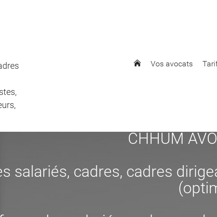
Vos avocats
Tari
cadres
stes,
eurs,
CHHUM AVOCAT
s salariés, cadres, cadres dirig
(opti