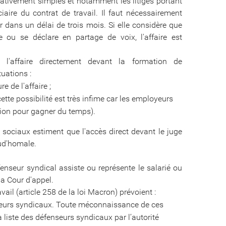
relativement simples et notamment les litiges portant
aire du contrat de travail. Il faut nécessairement
er dans un délai de trois mois. Si elle considère que
ou se déclare en partage de voix, l'affaire est
 l'affaire directement devant la formation de
uations :
e de l'affaire ;
ette possibilité est très infime car les employeurs
ation pour gagner du temps).
s sociaux estiment que l'accès direct devant le juge
rud'homale.
fenseur syndical assiste ou représente le salarié ou
a Cour d'appel.
ail (article 258 de la loi Macron) prévoient :
fenseurs syndicaux. Toute méconnaissance de ces
la liste des défenseurs syndicaux par l’autorité