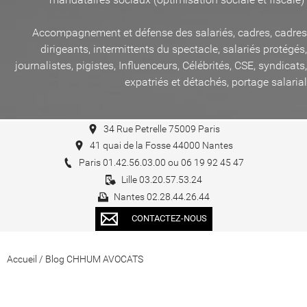
Accompagnement et défense des salariés, cadres, cadres
dirigeants, intermittents du spectacle, salariés protégés,
journalistes, pigistes, Influenceurs, Célébrités, CSE, syndicats,
expatriés et détachés, portage salarial
34 Rue Petrelle 75009 Paris
41 quai de la Fosse 44000 Nantes
Paris 01.42.56.03.00 ou 06 19 92 45 47
Lille 03.20.57.53.24
Nantes 02.28.44.26.44
CONTACTEZ-NOUS
Accueil
/
Blog CHHUM AVOCATS