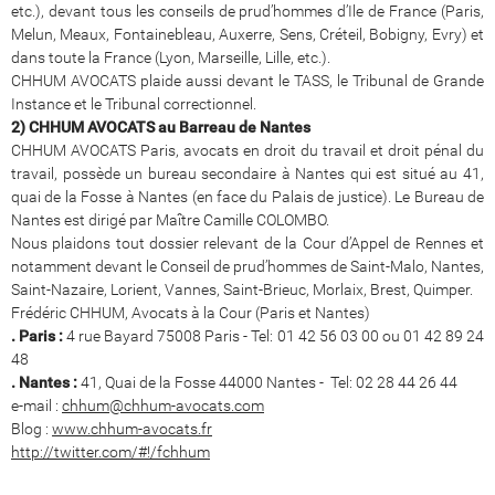
etc.), devant tous les conseils de prud’hommes d’Ile de France (Paris,
Melun, Meaux, Fontainebleau, Auxerre, Sens, Créteil, Bobigny, Evry) et
dans toute la France (Lyon, Marseille, Lille, etc.).
CHHUM AVOCATS plaide aussi devant le TASS, le Tribunal de Grande
Instance et le Tribunal correctionnel.
2) CHHUM AVOCATS au Barreau de Nantes
CHHUM AVOCATS Paris, avocats en droit du travail et droit pénal du
travail, possède un bureau secondaire à Nantes qui est situé au 41,
quai de la Fosse à Nantes (en face du Palais de justice). Le Bureau de
Nantes est dirigé par Maître Camille COLOMBO.
Nous plaidons tout dossier relevant de la Cour d’Appel de Rennes et
notamment devant le Conseil de prud’hommes de Saint-Malo, Nantes,
Saint-Nazaire, Lorient, Vannes, Saint-Brieuc, Morlaix, Brest, Quimper.
Frédéric CHHUM, Avocats à la Cour (Paris et Nantes)
. Paris :
4 rue Bayard 75008 Paris - Tel: 01 42 56 03 00 ou 01 42 89 24
48
. Nantes :
41, Quai de la Fosse 44000 Nantes - Tel: 02 28 44 26 44
e-mail :
chhum@chhum-avocats.com
Blog :
www.chhum-avocats.fr
http://twitter.com/#!/fchhum