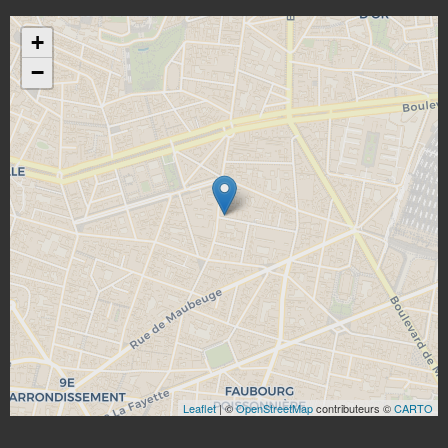
+
−
Leaflet
| ©
OpenStreetMap
contributeurs ©
CARTO