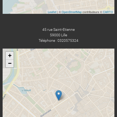
Leaflet
| ©
OpenStreetMap
contributeurs ©
CARTO
45 rue Saint-Etienne
59000 Lille
Téléphone : 0320575324
+
−