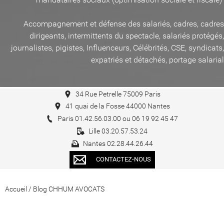
Accompagnement et défense des salariés, cadres, cadres
dirigeants, intermittents du spectacle, salariés protégés,
journalistes, pigistes, Influenceurs, Célébrités, CSE, syndicats,
expatriés et détachés, portage salarial
34 Rue Petrelle 75009 Paris
41 quai de la Fosse 44000 Nantes
Paris 01.42.56.03.00 ou 06 19 92 45 47
Lille 03.20.57.53.24
Nantes 02.28.44.26.44
CONTACTEZ-NOUS
Accueil
/
Blog CHHUM AVOCATS