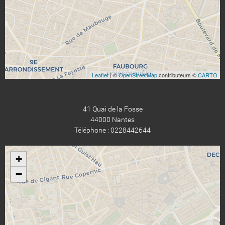
Leaflet
| ©
OpenStreetMap
contributeurs ©
CARTO
41 Quai de la Fosse
44000 Nantes
Téléphone : 0228442644
+
−