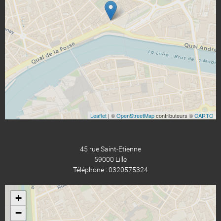
Leaflet
| ©
OpenStreetMap
contributeurs ©
CARTO
45 rue Saint-Etienne
59000 Lille
Téléphone : 0320575324
+
−