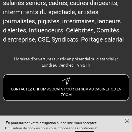
salariés seniors, cadres, cadres dirigeants,
intermittents du spectacle, artistes,
journalistes, pigistes, intérimaires, lanceurs
d'alertes, Influenceurs, Célébrités, Comités
d'entreprise, CSE, Syndicats, Portage salarial
Horaires d'ouverture (sur rdv en présentiel ou distanciel ) :
Lundi au Vendredi : 9h-21h
CONTACTEZ CHHUM AVOCATS POUR UN RDV AU CABINET OU EN
ZOOM
x
En poursuivant votre navigation sur ce site, vous acceptez
Site réalisé avec
Digital Avocat
l'utilisation de cookies pour vous proposer des contenus et
Accès administration
Confidentialité
Conditions Générales de Vente