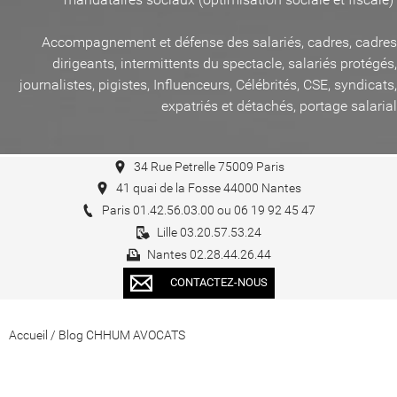
Accompagnement et défense des salariés, cadres, cadres
dirigeants, intermittents du spectacle, salariés protégés,
journalistes, pigistes, Influenceurs, Célébrités, CSE, syndicats,
expatriés et détachés, portage salarial
34 Rue Petrelle 75009 Paris
41 quai de la Fosse 44000 Nantes
Paris 01.42.56.03.00 ou 06 19 92 45 47
Lille 03.20.57.53.24
Nantes 02.28.44.26.44
CONTACTEZ-NOUS
Accueil
/
Blog CHHUM AVOCATS