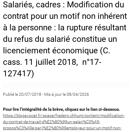
Salariés, cadres : Modification du
contrat pour un motif non inhérent
à la personne : la rupture résultant
du refus du salarié constitue un
licenciement économique (C.
cass. 11 juillet 2018, n°17-
127417)
Publié le 20/07/2018
-
Mis à jour le 08/04/2026
Pour lire l’intégralité de la brève, cliquez sur le lien ci-dessous.
https://blogavocat.fr/space/frederic.chhum/content/modification-
du-contrat-de-travail-d%E2%80%99un-salari%C3%A9-
propos%C3%A9e-par-l%E2%80%99employeur-pour-un-motif-non-