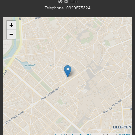
59000 Lille
Téléphone : 0320575324
+
−