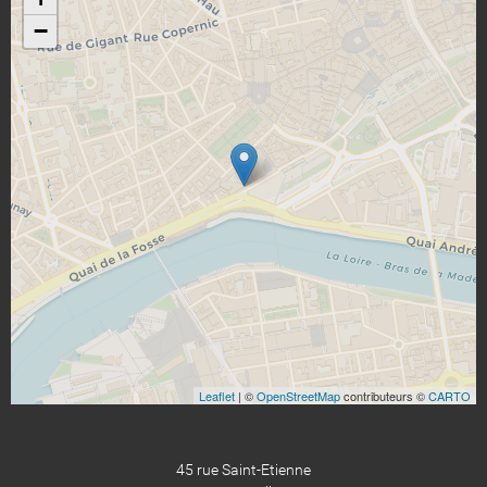
−
Leaflet
| ©
OpenStreetMap
contributeurs ©
CARTO
45 rue Saint-Etienne