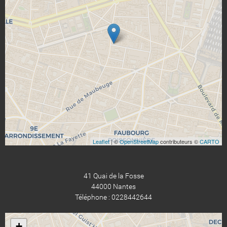
Leaflet
| ©
OpenStreetMap
contributeurs ©
CARTO
41 Quai de la Fosse
44000 Nantes
Téléphone : 0228442644
+