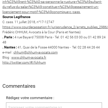
inh%C3%A9rent-%C3%A0-sa-personne-la-rupture-r%C3%A9sultant-
du-refus-du-salari%C3%A9-constitue-n%C3%A9cessairement-un-
licenciement-pour-motif-%C3%A9conomique-c.-cass.
Source Legifrance
C. cass. 11 juillet 2018, n°17-12747
https://www.courdecassation.fr/jurisprudence_2/arrets_publies_29
Frédéric CHHUM, Avocats à la Cour (Paris et Nantes)
. Paris :
4 rue Bayard 75008 Paris - Tel: 01 42 56 03 00 ou 01 42 89 24
48
. Nantes :
41, Quai de la Fosse 44000 Nantes - Tel: 02 28 44 26 44
e-mail :
chhum@chhum-avocats.com
Blog :
www.chhum-avocats.fr
http://twitter.com/#!/fchhum
Commentaires
Rédigez votre commentaire :