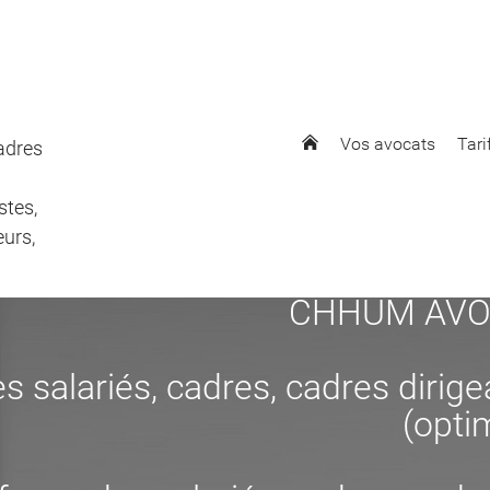
Vos avocats
Tari
cadres
stes,
eurs,
CHHUM AVOCAT
s salariés, cadres, cadres dirig
(opti