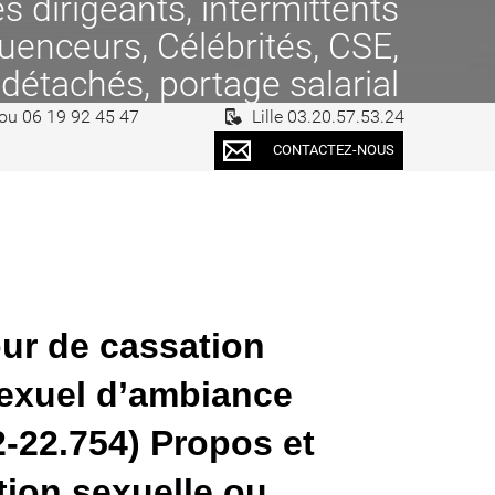
 dirigeants, intermittents
fluenceurs, Célébrités, CSE,
 détachés, portage salarial
 ou 06 19 92 45 47
Lille 03.20.57.53.24
CONTACTEZ-NOUS
our de cassation
sexuel d’ambiance
2-22.754) Propos et
ion sexuelle ou