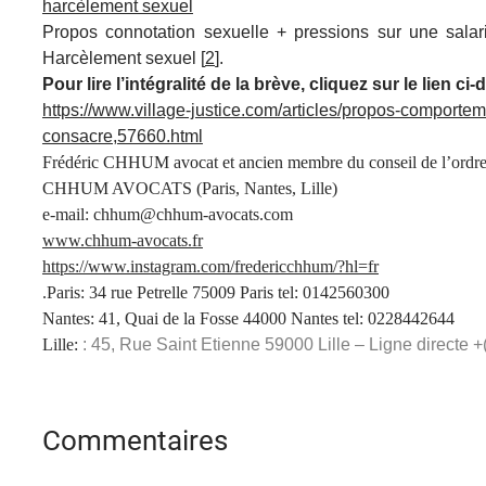
harcèlement sexuel
Propos connotation sexuelle + pressions sur une salari
Harcèlement sexuel [
2
].
Pour lire l’intégralité de la brève, cliquez sur le lien c
https://www.village-justice.com/articles/propos-comporte
consacre,57660.html
Frédéric CHHUM avocat et ancien membre du conseil de l’ordre
CHHUM AVOCATS (Paris, Nantes, Lille)
e-mail: chhum@chhum-avocats.com
www.chhum-avocats.fr
https://www.instagram.com/fredericchhum/?hl=fr
.Paris: 34 rue Petrelle 75009 Paris tel: 0142560300
Nantes: 41, Quai de la Fosse 44000 Nantes tel: 0228442644
Lille:
: 45, Rue Saint Etienne 59000 Lille – Ligne directe 
Commentaires