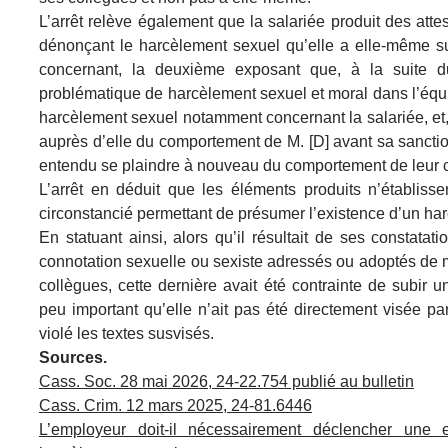
L’arrêt relève également que la salariée produit des atte
dénonçant le harcèlement sexuel qu’elle a elle-même sub
concernant, la deuxième exposant que, à la suite 
problématique de harcèlement sexuel et moral dans l’équ
harcèlement sexuel notamment concernant la salariée, et, l
auprès d’elle du comportement de M. [D] avant sa sanction
entendu se plaindre à nouveau du comportement de leur 
L’arrêt en déduit que les éléments produits n’établisse
circonstancié permettant de présumer l’existence d’un har
En statuant ainsi, alors qu’il résultait de ses constat
connotation sexuelle ou sexiste adressés ou adoptés de m
collègues, cette dernière avait été contrainte de subir 
peu important qu’elle n’ait pas été directement visée p
violé les textes susvisés.
Sources.
Cass. Soc. 28 mai 2026, 24-22.754 publié au bulletin
Cass. Crim. 12 mars 2025, 24-81.6446
L’employeur doit-il nécessairement déclencher une 