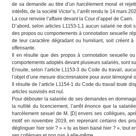
de sa demande au titre d’un harcèlement moral et reje
intérêts, de la société Victor’s, l’arrêt rendu le 14 mars 2
La cour renvoie l’affaire devant la Cour d’appel de Caen.
D’abord, selon articles L1153-1,1 aucun salarié ne doit s
des propos ou comportements à connotation sexuelle répété
de leur caractère dégradant ou humiliant, soit créent à 
offensante.
Il en résulte que des propos à connotation sexuelle ou 
comportements adoptés devant plusieurs salariés, sont sus
Ensuite, selon l’article L1153-3 du Code du travail, aucu
l’objet d’une mesure discriminatoire pour avoir témoigné o
Il résulte de l’article L1154-1 du Code du travail toute di
articles susvisés est nul.
Pour débouter la salariée de ses demandes en dommages e
la nullité du licenciement, l’arrêt énonce que la salarié
harcèlement sexuel de M. [D] envers ses collègues, apr
motif en novembre 2019, en reprenant certains des propo
déglinguer hier soir ? » « tu as bien baisé hier ? », tout
ses collègues et non pas à elle-même.