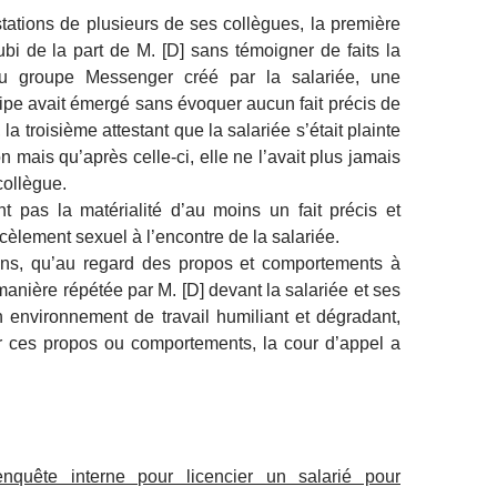
stations de plusieurs de ses collègues, la première
i de la part de M. [D] sans témoigner de faits la
du groupe Messenger créé par la salariée, une
ipe avait émergé sans évoquer aucun fait précis de
a troisième attestant que la salariée s’était plainte
 mais qu’après celle-ci, elle ne l’avait plus jamais
collègue.
nt pas la matérialité d’au moins un fait précis et
cèlement sexuel à l’encontre de la salariée.
ations, qu’au regard des propos et comportements à
anière répétée par M. [D] devant la salariée et ses
un environnement de travail humiliant et dégradant,
ar ces propos ou comportements, la cour d’appel a
enquête interne pour licencier un salarié pour