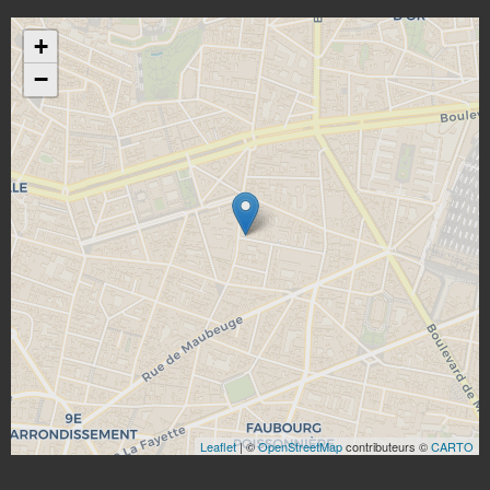
+
−
Leaflet
| ©
OpenStreetMap
contributeurs ©
CARTO