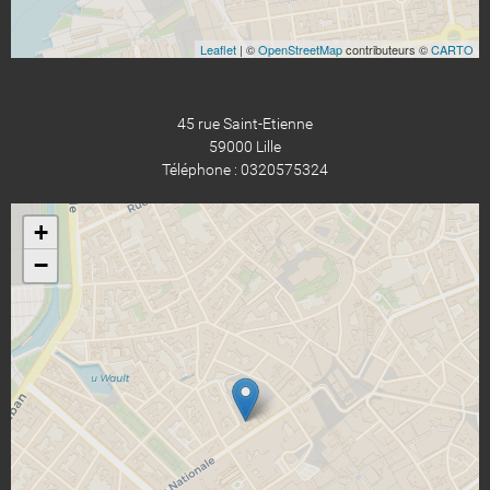
Leaflet
| ©
OpenStreetMap
contributeurs ©
CARTO
45 rue Saint-Etienne
59000 Lille
Téléphone : 0320575324
+
−