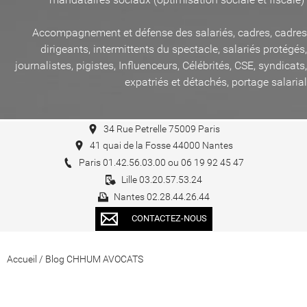
Accompagnement et défense des salariés, cadres, cadres
dirigeants, intermittents du spectacle, salariés protégés,
journalistes, pigistes, Influenceurs, Célébrités, CSE, syndicats,
expatriés et détachés, portage salarial
34 Rue Petrelle 75009 Paris
41 quai de la Fosse 44000 Nantes
Paris 01.42.56.03.00 ou 06 19 92 45 47
Lille 03.20.57.53.24
Nantes 02.28.44.26.44
CONTACTEZ-NOUS
Accueil
/
Blog CHHUM AVOCATS