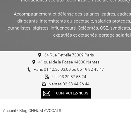
Accompagnement et défense des salariés, cadres, cadres
dirigeants, intermittents du spectacle, salariés protégés,
journalistes, pigistes, Influenceurs, Célébrités, CSE, syndicats,
expatriés et détachés, portage salarial
34 Rue Petrelle 75009 Paris
41 quai de la Fosse 44000 Nantes
Paris 01.42.56.03.00 ou 06 19 92 45 47
Lille 03.20.57.53.24
Nantes 02.28.44.26.44
CONTACTEZ-NOUS
Accueil
/
Blog CHHUM AVOCATS