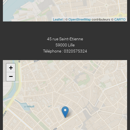
Leaflet
| ©
OpenStreetMap
contributeurs ©
CARTO
45 rue Saint-Etienne
59000 Lille
Téléphone : 0320575324
+
−