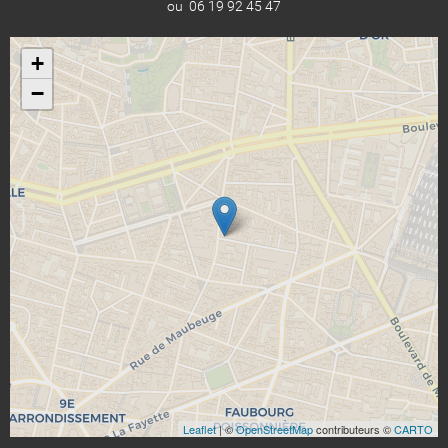
ou 06 19 92 45 47
+
−
Leaflet
| ©
OpenStreetMap
contributeurs ©
CARTO