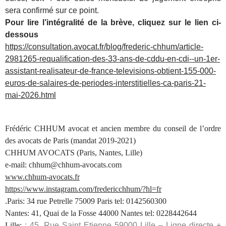
sera confirmé sur ce point.
Pour lire l’intégralité de la brève, cliquez sur le lien ci-
dessous
https://consultation.avocat.fr/blog/frederic-chhum/article-
2981265-requalification-des-33-ans-de-cddu-en-cdi--un-1er-
assistant-realisateur-de-france-televisions-obtient-155-000-
euros-de-salaires-de-periodes-interstitielles-ca-paris-21-
mai-2026.html
Frédéric CHHUM avocat et ancien membre du conseil de l’ordre
des avocats de Paris (mandat 2019-2021)
CHHUM AVOCATS (Paris, Nantes, Lille)
e-mail: chhum@chhum-avocats.com
www.chhum-avocats.fr
https://www.instagram.com/fredericchhum/?hl=fr
.Paris: 34 rue Petrelle 75009 Paris tel: 0142560300
Nantes: 41, Quai de la Fosse 44000 Nantes tel: 0228442644
Lille:
: 45, Rue Saint Etienne 59000 Lille – Ligne directe +