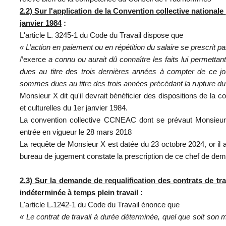
2.2) Sur l'application de la Convention collective nationale
janvier 1984
:
L'article L. 3245-1 du Code du Travail dispose que
« L’action en paiement ou en répétition du salaire se prescrit pa
/’exerce
a connu ou aurait dû connaître les faits lui permett
dues au titre des trois dernières années à compter de ce jou
sommes dues au titre des trois années précédant la rupture du 
Monsieur X dit qu'il devrait bénéficier des dispositions de la c
et
culturelles
du
1er janvier
1984.
La convention collective CCNEAC dont se prévaut Monsieur 
entrée en vigueur le 28 mars 2018
La requête de Monsieur X est datée du 23 octobre 2024, or il a
bureau de jugement constate la prescription de ce chef de de
2.3) Sur la demande de
requalification
des contrats de tr
indéterminée à temps plein travail
:
L'article L.1242-1 du Code du Travail énonce que
« Le contrat de travail à durée déterminée, quel que soit son mo