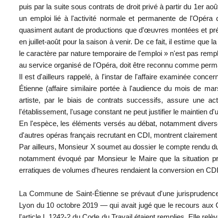
puis par la suite sous contrats de droit privé à partir du 1er ao
un emploi lié à l'activité normale et permanente de l'Opéra 
quasiment autant de productions que d'œuvres montées et prés
en juillet-août pour la saison à venir. De ce fait, il estime que
le caractère par nature temporaire de l'emploi » n'est pas rempl
au service organisé de l'Opéra, doit être reconnu comme perm
Il est d'ailleurs rappelé, à l'instar de l'affaire examinée c
Étienne (affaire similaire portée à l'audience du mois de ma
artiste, par le biais de contrats successifs, assure une act
l'établissement, l'usage constant ne peut justifier le maintien
En l'espèce, les éléments versés au débat, notamment diver
d'autres opéras français recrutant en CDI, montrent clairement
Par ailleurs, Monsieur X soumet au dossier le compte rendu du 
notamment évoqué par Monsieur le Maire que la situation préc
erratiques de volumes d'heures rendaient la conversion en CDI
La Commune de Saint-Étienne se prévaut d'une jurisprudence
Lyon du 10 octobre 2019 — qui avait jugé que le recours aux CD
l'article L.1242-2 du Code du Travail étaient remplies. Elle re