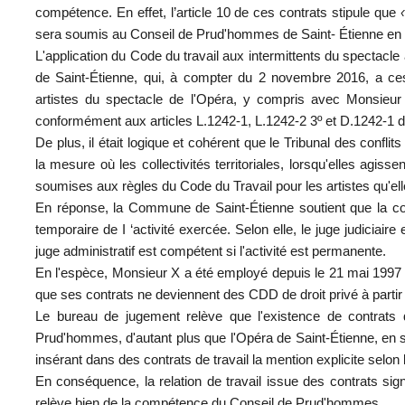
compétence. En effet, l’article 10 de ces contrats stipule que
sera soumis au Conseil de Prud'hommes de Saint- Étienne en 
L'application du Code du travail aux intermittents du spectacl
de Saint-Étienne, qui, à compter du 2 novembre 2016, a ces
artistes du spectacle de l'Opéra, y compris avec Monsieur X
conformément aux articles L.1242-1, L.1242-2 3º et D.1242-1 d
De plus, il était logique et cohérent que le Tribunal des conflits 
la mesure où les collectivités territoriales, lorsqu'elles agiss
soumises aux règles du Code du Travail pour les artistes qu'el
En réponse, la Commune de Saint-Étienne soutient que la 
temporaire de I ‘activité exercée. Selon elle, le juge judiciaire
juge administratif est compétent si l'activité est permanente.
En l'espèce, Monsieur X a été employé depuis le 21 mai 1997 s
que ses contrats ne deviennent des CDD de droit privé à partir
Le bureau de jugement relève que l'existence de contrats
Prud'hommes, d'autant plus que l'Opéra de Saint-Étienne, en s
insérant dans des contrats de travail la mention explicite selon la
En conséquence, la relation de travail issue des contrats s
relève bien de la compétence du Conseil de Prud'hommes