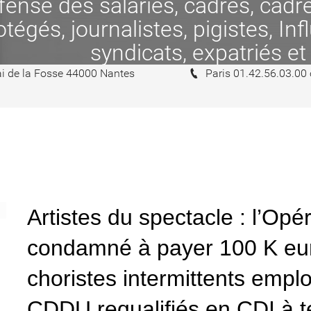
se des salariés, cadres, cadres
tégés, journalistes, pigistes, In
syndicats, expatriés et
i de la Fosse 44000 Nantes
Paris 01.42.56.03.00
Artistes du spectacle : l’Opé
condamné à payer 100 K eur
choristes intermittents emp
CDDU requalifiés en CDI à 