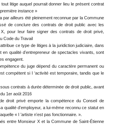
‹
tout litige auquel pourrait donner lieu le présent contrat
première instance »
e a par ailleurs été pleinement reconnue par la Commune
sé de conclure des contrats de droit public avec les
, pour Ieur faire signer des contrats de droit privé,
u Code du Travail
attribue ce type de litiges à la juridiction judiciaire, dans
ent en qualité d'entrepreneur de spectacles vivants, sont
les engagent.
compétence du juge dépend du caractère permanent ou
 est compétent si I ‘activité est temporaire, tandis que le
ous contrats à durée déterminée de droit public, avant
 du 1er août 2016
 de droit privé emporte la compétence du Conseil de
a qualité d'employeur, a lui-même reconnu ce statut en
quelle « I ’artiste n'est pas fonctionnaire. ».
ignés entre Monsieur X et la Commune de Saint-Étienne