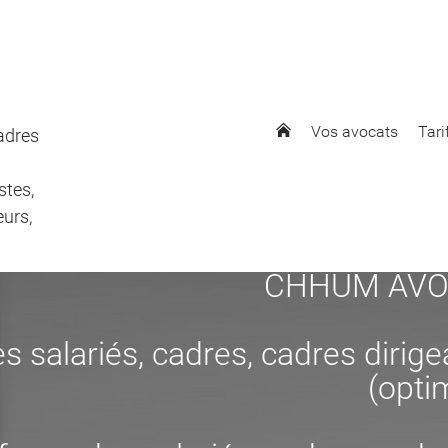
Vos avocats
Tari
cadres
stes,
eurs,
CHHUM AVOCAT
s salariés, cadres, cadres dirig
(opti