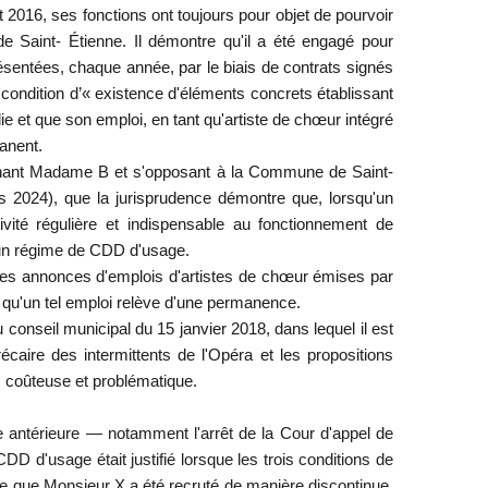
ût 2016, ses fonctions ont toujours pour objet de pourvoir
de Saint- Étienne. Il démontre qu'il a été engagé pour
entées, chaque année, par le biais de contrats signés
 la condition d’« existence d'éléments concrets établissant
ie et que son emploi, en tant qu'artiste de chœur intégré
anent.
oncernant Madame B et s'opposant à la Commune de Saint-
rs 2024), que la jurisprudence démontre que, lorsqu'un
ivité régulière et indispensable au fonctionnement de
 d'un régime de CDD d'usage.
ses annonces d'emplois d'artistes de chœur émises par
 qu'un tel emploi relève d'une permanence.
conseil municipal du 15 janvier 2018, dans lequel il est
aire des intermittents de l'Opéra et les propositions
 coûteuse et problématique.
 antérieure — notamment l'arrêt de la Cour d'appel de
D d'usage était justifié lorsque les trois conditions de
lève que Monsieur X a été recruté de manière discontinue,