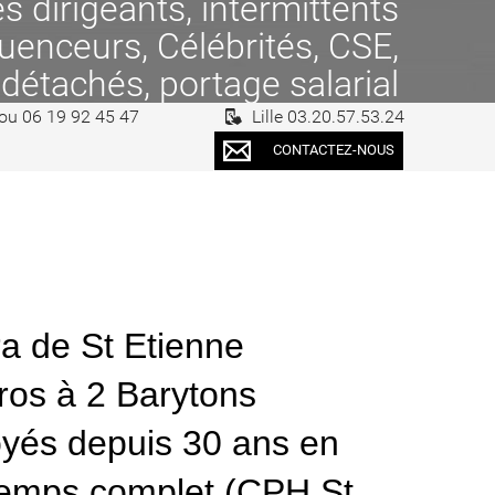
 dirigeants, intermittents
fluenceurs, Célébrités, CSE,
 détachés, portage salarial
 ou 06 19 92 45 47
Lille 03.20.57.53.24
CONTACTEZ-NOUS
ra de St Etienne
os à 2 Barytons
loyés depuis 30 ans en
temps complet (CPH St