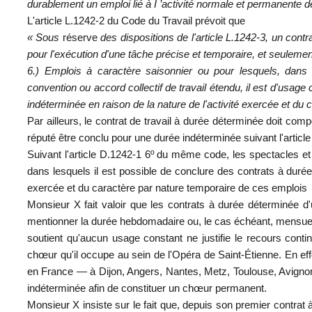
durablement un emploi lié à I ’activité normale et permanente de
L'article L.1242-2 du Code du Travail prévoit que
« Sous
réserve
des dispositions de l'article L.1242-3, un cont
pour l'exécution d'une tâche précise et temporaire, et seuleme
6.) Emplois à caractère saisonnier ou pour lesquels, dans c
convention ou accord collectif de travail étendu, il est d'usage
indéterminée en raison de la nature de l'activité exercée et du
Par ailleurs, le contrat de travail à durée déterminée doit compor
réputé être conclu pour une durée indéterminée suivant l'articl
Suivant l'article D.1242-1 6º du même code, les spectacles et l'
dans lesquels il est possible de conclure des contrats à durée
exercée et du caractère par nature temporaire de ces emplois
Monsieur X fait valoir que les contrats à durée déterminée d
mentionner la durée hebdomadaire ou, le cas échéant, mensuelle 
soutient qu'aucun usage constant ne justifie le recours conti
chœur qu'il occupe au sein de l'Opéra de Saint-Étienne. En eff
en France — à Dijon, Angers, Nantes, Metz, Toulouse, Avignon
indéterminée afin de constituer un chœur permanent.
Monsieur X insiste sur le fait que, depuis son premier contrat 