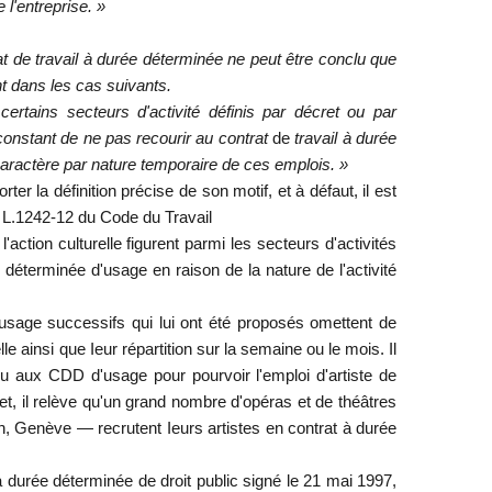
 l'entreprise. »
rat de travail à durée déterminée ne peut être conclu que
nt dans les cas suivants.
ertains secteurs d'activité définis par décret ou par
 constant de ne pas recourir au contrat
de
travail à durée
 caractère par nature temporaire de ces emplois. »
ter la définition précise de son motif, et à défaut, il est
e L.1242-12 du Code du Travail
action culturelle figurent parmi les secteurs d'activités
 déterminée d'usage en raison de la nature de l'activité
'usage successifs qui lui ont été proposés omettent de
ainsi que Ieur répartition sur la semaine ou le mois. Il
nu aux CDD d'usage pour pourvoir l'emploi d'artiste de
et, il relève qu'un grand nombre d'opéras et de théâtres
, Genève — recrutent Ieurs artistes en contrat à durée
à durée déterminée de droit public signé le 21 mai 1997,