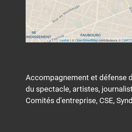
Leaflet
| ©
OpenStreetMap
contributeurs ©
CART
Accompagnement et défense des s
du spectacle, artistes, journalis
Comités d'entreprise, CSE, Synd