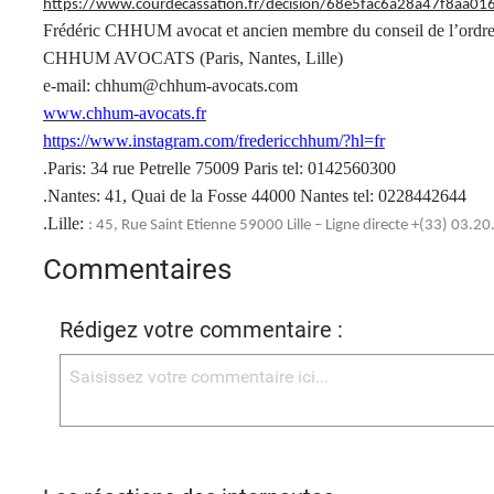
https://www.courdecassation.fr/decision/68e5fac6a28a47f8aa01
Frédéric CHHUM avocat et ancien membre du conseil de l’ordre
CHHUM AVOCATS (Paris, Nantes, Lille)
e-mail: chhum@chhum-avocats.com
www.chhum-avocats.fr
https://www.instagram.com/fredericchhum/?hl=fr
.Paris: 34 rue Petrelle 75009 Paris tel: 0142560300
.Nantes: 41, Quai de la Fosse 44000 Nantes tel: 0228442644
.Lille:
: 45, Rue Saint Etienne 59000 Lille – Ligne directe +(33) 03.2
Commentaires
Rédigez votre commentaire :