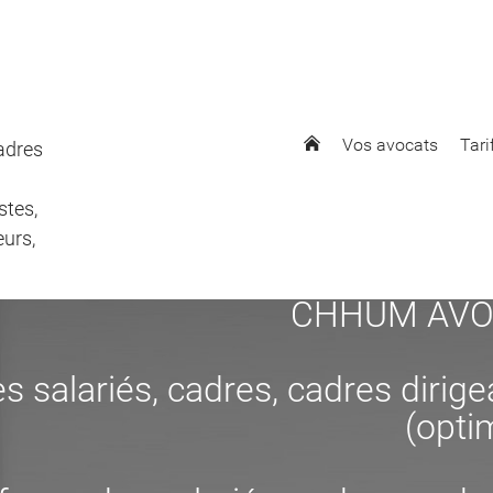
Vos avocats
Tari
cadres
stes,
eurs,
CHHUM AVOCAT
s salariés, cadres, cadres dirig
(opti