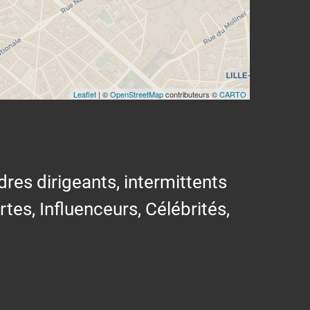
Leaflet
| ©
OpenStreetMap
contributeurs ©
CARTO
res dirigeants, intermittents
ertes, Influenceurs, Célébrités,