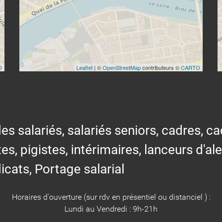
O
Leaflet
| ©
OpenStreetMap
contributeurs ©
CARTO
alariés, salariés seniors, cadres, cad
tes, pigistes, intérimaires, lanceurs d'al
icats, Portage salarial
Horaires d'ouverture (sur rdv en présentiel ou distanciel ) :
Lundi au Vendredi : 9h-21h