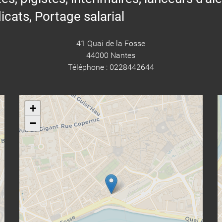
icats, Portage salarial
41 Quai de la Fosse
44000 Nantes
Téléphone : 0228442644
+
−