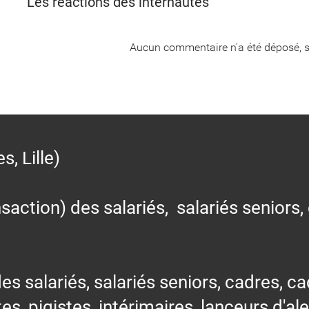
Les réactions des internautes
Aucun commentaire n'a été déposé, s
 Lille)
action) des salariés, salariés seniors,
alariés, salariés seniors, cadres, cad
tes, pigistes, intérimaires, lanceurs d'al