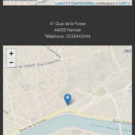
Leaflet
| ©
OpenStreetMap
contributeurs ©
CARTO
41 Quai de la Fosse
44000 Nantes
Téléphone : 0228442644
+
−