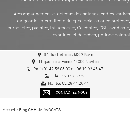
Accompagnement et défense des salariés, cadres, cadres
dirigeants, intermittents du spectacle, salariés protégés,
journalistes, pigistes, Influenceurs, Célébrités, CSE, syndicats,
expatriés et détachés, portage salarial
34 Rue Petrelle 75009 Paris
41 quai de la Fosse 44000 Nantes
Paris 01.42.56.03.00 ou 06 19 92 45 47
Lille 03.20.57.53.24
Nantes 02.28.44.26.44
CONTACTEZ-NOUS
Accueil
/
Blog CHHUM AVOCATS