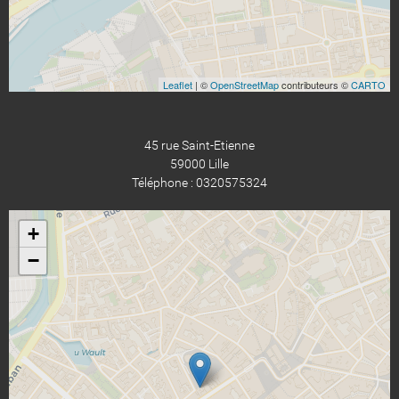
Leaflet
| ©
OpenStreetMap
contributeurs ©
CARTO
45 rue Saint-Etienne
59000 Lille
Téléphone : 0320575324
+
−