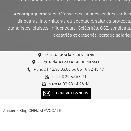
Accompagnement et défense des salariés, cadres, cadres
dirigeants, intermittents du spectacle, salariés protégés,
journalistes, pigistes, Influenceurs, Célébrités, CSE, syndicats,
expatriés et détachés, portage salarial
34 Rue Petrelle 75009 Paris
41 quai de la Fosse 44000 Nantes
Paris 01.42.56.03.00 ou 06 19 92 45 47
Lille 03.20.57.53.24
Nantes 02.28.44.26.44
CONTACTEZ-NOUS
Accueil
/
Blog CHHUM AVOCATS