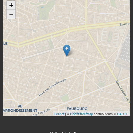
+
−
Leaflet
| ©
OpenStreetMap
contributeurs ©
CARTO