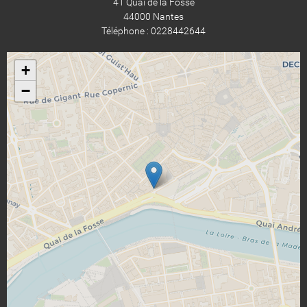
41 Quai de la Fosse
44000 Nantes
Téléphone : 0228442644
+
−