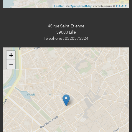
Leaflet
| ©
OpenStreetMap
contributeurs ©
CARTO
45 rue Saint-Etienne
59000 Lille
Téléphone : 0320575324
+
−