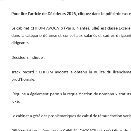
Pour lire l’article de Décideurs 2025, cliquez dans le pdf ci-dessou
Le cabinet CHHUM AVOCATS (Paris, Nantes, Lille) est classé Excel
dans la catégorie défense et conseil aux salariés et cadres dirigea
dirigeants.
Décideurs indique :
Track record : CHHUM avocats a obtenu la nullité du licencieme
prud’homale.
L’équipe a également permis la requalification de nombreux statuts
luxe.
Le cabinet a géré des problématiques de calcul de rémunération varia
Différenciation : L’équipe de CHHUM AVOCATS est spécialiste de 