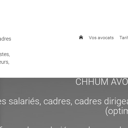
Vos avocats
Tari
cadres
stes,
eurs,
CHHUM AVOCAT
s salariés, cadres, cadres dirig
(opti