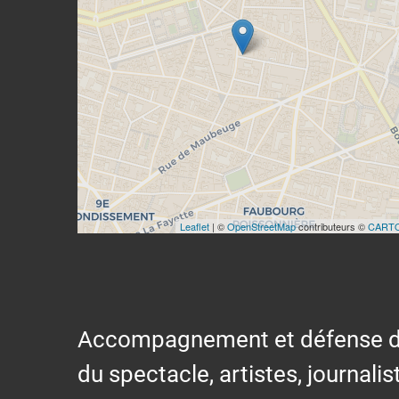
Leaflet
| ©
OpenStreetMap
contributeurs ©
CART
Accompagnement et défense des s
du spectacle, artistes, journalis