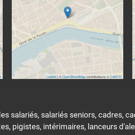
O
Leaflet
| ©
OpenStreetMap
contributeurs ©
CARTO
alariés, salariés seniors, cadres, cad
tes, pigistes, intérimaires, lanceurs d'al