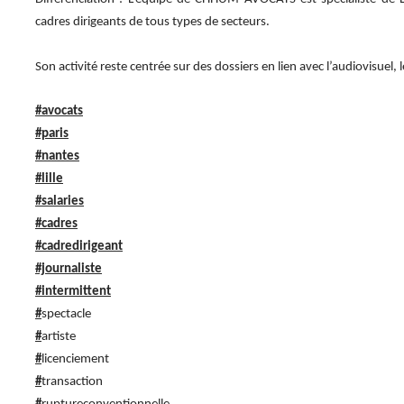
cadres dirigeants de tous types de secteurs.
Son activité reste centrée sur des dossiers en lien avec l’audiovisuel, l
#avocats
#paris
#nantes
#lille
#salaries
#cadres
#cadredirigeant
#journaliste
#intermittent
#
spectacle
#
artiste
#
licenciement
#
transaction