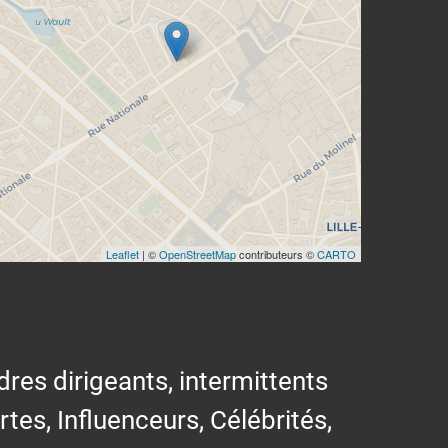
Leaflet
| ©
OpenStreetMap
contributeurs ©
CARTO
res dirigeants, intermittents
ertes, Influenceurs, Célébrités,