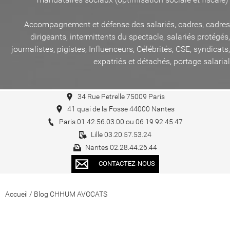
Accompagnement et défense des salariés, cadres, cadres
dirigeants, intermittents du spectacle, salariés protégés,
journalistes, pigistes, Influenceurs, Célébrités, CSE, syndicats,
expatriés et détachés, portage salarial
34 Rue Petrelle 75009 Paris
41 quai de la Fosse 44000 Nantes
Paris 01.42.56.03.00 ou 06 19 92 45 47
Lille 03.20.57.53.24
Nantes 02.28.44.26.44
CONTACTEZ-NOUS
Accueil
/
Blog CHHUM AVOCATS