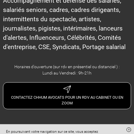
Accompagnement et défense des salariés,
salariés seniors, cadres, cadres dirigeants,
intermittents du spectacle, artistes,
journalistes, pigistes, intérimaires, lanceurs
d'alertes, Influenceurs, Célébrités, Comités
d'entreprise, CSE, Syndicats, Portage salarial
Horaires d'ouverture (sur rdv en présentiel ou distanciel ) :
Lundi au Vendredi : 9h-21h
CONTACTEZ CHHUM AVOCATS POUR UN RDV AU CABINET OU EN
ZOOM
x
En poursuivant votre navigation sur ce site, vous acceptez
Site réalisé avec
Digital Avocat