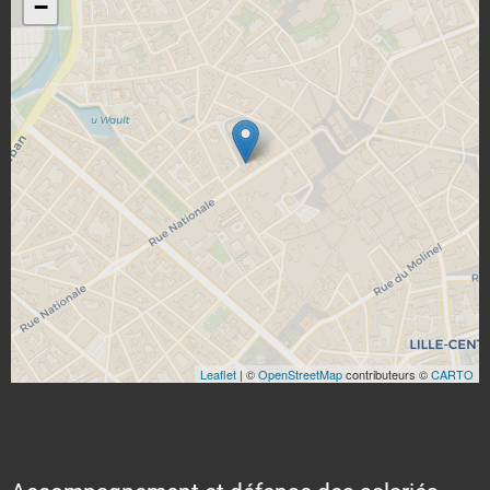
−
Leaflet
| ©
OpenStreetMap
contributeurs ©
CARTO