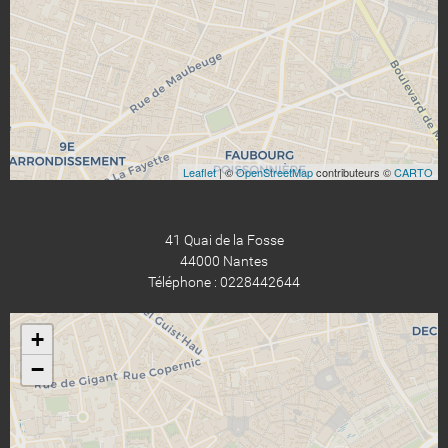
Leaflet
| ©
OpenStreetMap
contributeurs ©
CARTO
41 Quai de la Fosse
44000 Nantes
Téléphone : 0228442644
+
−