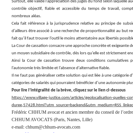
Surtout, elle valide l’appréciation des juges du fond selon laquelle a
contrôle objectif, fiable et accessible du temps de travail, comp
nombreux aléas.
Cela fait référence à la jurisprudence relative au principe de subsid
d’ailleurs être associé à une recherche de proportionnalité au but r
fait qu’il faut trouver l’outil le moins attentatoire aux libertés possibl
La Cour de cassation consacre une approche concrète et exigeante d
un moyen subsidiaire de contrôle, dès lors qu’elle est strictement en
Ainsi la Cour de cassation trouve deux conditions cumulatives pour
l’autonomie très limitée et l’absence d’alternative fiable.
Il ne faut pas généraliser cette solution qui est liée à une catégorie 
catégories de salariés qui pourraient bénéficier d’une autonomie 
Pour lire l’intégralité de la brève, cliquez sur le lien ci-dessous
https://www.village-justice.com/articles/geolocalisation-quelles-con
duree,57428.html?utm_source=backend&utm_medium=RSS_linke
Frédéric CHHUM avocat et ancien membre du conseil de l’ordre
CHHUM AVOCATS (Paris, Nantes, Lille)
e-mail: chhum@chhum-avocats.com