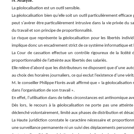
IV. Analyse.
La géolocalisation est un outil sensible.
La géolocalisation bien qu’elle soit un outil particulièrement efficace 
peut s’avérer être particulièrement intrusive dans la vie privée du s
du travail et son principe de proportionnalité.
Le risque que représente la géolocalisation pour les libertés indivi
implique donc un encadrement strict de ce système informatique et la
La Cour de cassation effectue un contrôle rigoureux de la licéité du
proportionnalité de l’atteinte aux libertés des salariés.
Elle relève d’abord que les distributeurs ne disposent que d’une auton
au choix des horaires journaliers, ce qui exclut l’existence d’une véri
M. le conseiller Philippe Florès avait affirmé que « la géolocalisation
dans l’organisation de son travail ».
En effet, l’utilisation dans de telles circonstances est antinomique a
Dès lors, le recours à la géolocalisation ne porte pas une atteinte
déclenché volontairement, limité aux phases de distribution et désa
La Haute juridiction constate le caractère nécessaire et proportio
une surveillance permanente ni un suivi des déplacements personnels, 