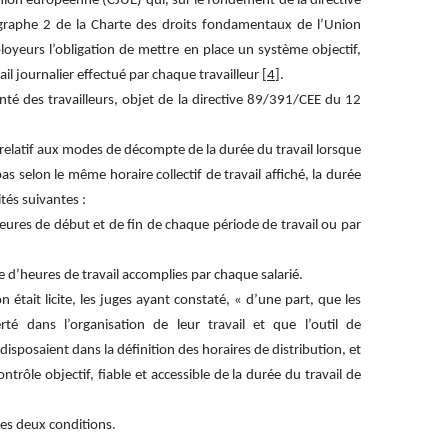
’Union européenne (CJUE) qui, sur le fondement de la directive
agraphe 2 de la Charte des droits fondamentaux de l’Union
yeurs l’obligation de mettre en place un système objectif,
l journalier effectué par chaque travailleur [
4
].
santé des travailleurs, objet de la directive 89/391/CEE du 12
l relatif aux modes de décompte de la durée du travail lorsque
pas selon le même horaire collectif de travail affiché, la durée
tés suivantes :
ures de début et de fin de chaque période de travail ou par
d’heures de travail accomplies par chaque salarié.
 était licite, les juges ayant constaté, « d’une part, que les
rté dans l’organisation de leur travail et que l’outil de
disposaient dans la définition des horaires de distribution, et
trôle objectif, fiable et accessible de la durée du travail de
es deux conditions.