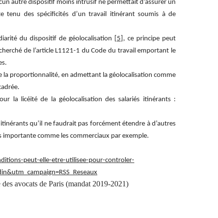
ucun autre dispositif moins intrusif ne permettait d’assurer un
te tenu des spécificités d’un travail itinérant soumis à de
iarité du dispositif de géolocalisation [
5
], ce principe peut
echerché de l’article L1121-1 du Code du travail emportant le
es.
e la proportionnalité, en admettant la géolocalisation comme
cadrée.
 la licéité de la géolocalisation des salariés itinérants :
d’itinérants qu’il ne faudrait pas forcément étendre à d’autres
plus importante comme les commerciaux par exemple.
ditions-peut-elle-etre-utilisee-pour-controler-
din&utm_campaign=RSS_Reseaux
 des avocats de Paris (mandat 2019-2021)