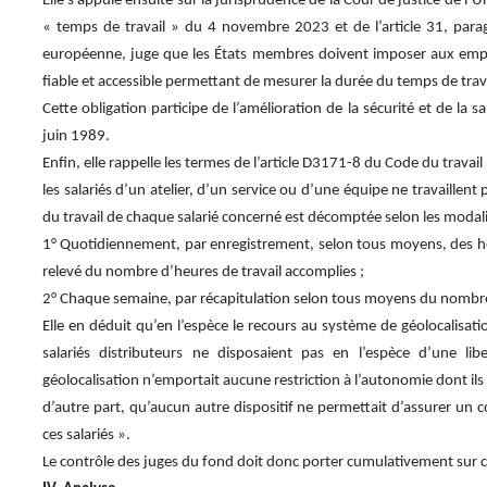
Elle s’appuie ensuite sur la jurisprudence de la Cour de justice de l
« temps de travail » du 4 novembre 2023 et de l’article 31, par
européenne, juge que les États membres doivent imposer aux emplo
fiable et accessible permettant de mesurer la durée du temps de travai
Cette obligation participe de l’amélioration de la sécurité et de la 
juin 1989.
Enfin, elle rappelle les termes de l’article D3171-8 du Code du travai
les salariés d’un atelier, d’un service ou d’une équipe ne travaillent 
du travail de chaque salarié concerné est décomptée selon les modali
1° Quotidiennement, par enregistrement, selon tous moyens, des he
relevé du nombre d’heures de travail accomplies ;
2° Chaque semaine, par récapitulation selon tous moyens du nombre 
Elle en déduit qu’en l’espèce le recours au système de géolocalisation
salariés distributeurs ne disposaient pas en l’espèce d’une libe
géolocalisation n’emportait aucune restriction à l’autonomie dont ils 
d’autre part, qu’aucun autre dispositif ne permettait d’assurer un con
ces salariés ».
Le contrôle des juges du fond doit donc porter cumulativement sur c