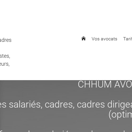
Vos avocats
Tari
cadres
stes,
eurs,
CHHUM AVOCAT
s salariés, cadres, cadres dirig
(opti