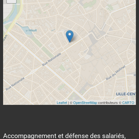
Leaflet
| ©
OpenStreetMap
contributeurs ©
CARTO
Accompagnement et défense des salariés,