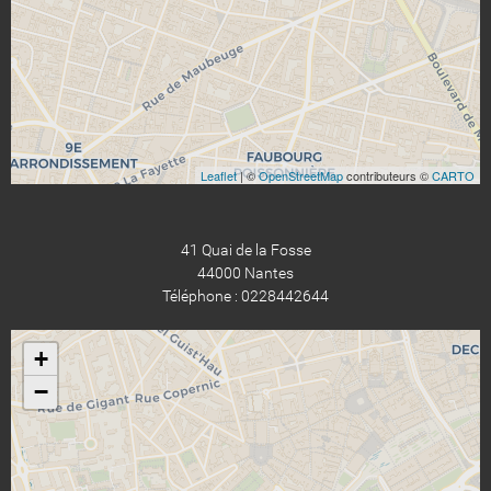
Leaflet
| ©
OpenStreetMap
contributeurs ©
CARTO
41 Quai de la Fosse
44000 Nantes
Téléphone : 0228442644
+
−