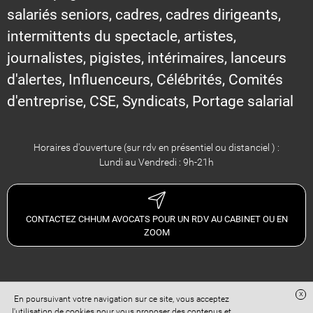
salariés seniors, cadres, cadres dirigeants,
intermittents du spectacle, artistes,
journalistes, pigistes, intérimaires, lanceurs
d'alertes, Influenceurs, Célébrités, Comités
d'entreprise, CSE, Syndicats, Portage salarial
Horaires d'ouverture (sur rdv en présentiel ou distanciel ) :
Lundi au Vendredi : 9h-21h
CONTACTEZ CHHUM AVOCATS POUR UN RDV AU CABINET OU EN
ZOOM
x
En poursuivant votre navigation sur ce site, vous acceptez
Site réalisé avec
Digital Avocat
l'utilisation de cookies pour vous proposer des contenus et