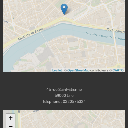
Leaflet
| ©
OpenStreetMap
contributeurs ©
CARTO
45 rue Saint-Etienne
59000 Lille
Téléphone : 0320575324
+
−