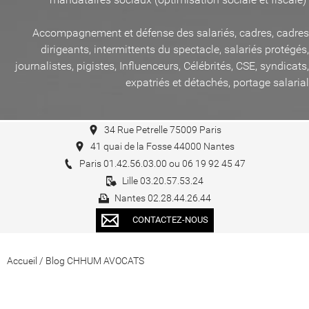
Accompagnement et défense des salariés, cadres, cadres
dirigeants, intermittents du spectacle, salariés protégés,
journalistes, pigistes, Influenceurs, Célébrités, CSE, syndicats,
expatriés et détachés, portage salarial
34 Rue Petrelle 75009 Paris
41 quai de la Fosse 44000 Nantes
Paris 01.42.56.03.00 ou 06 19 92 45 47
Lille 03.20.57.53.24
Nantes 02.28.44.26.44
CONTACTEZ-NOUS
Accueil
/
Blog CHHUM AVOCATS