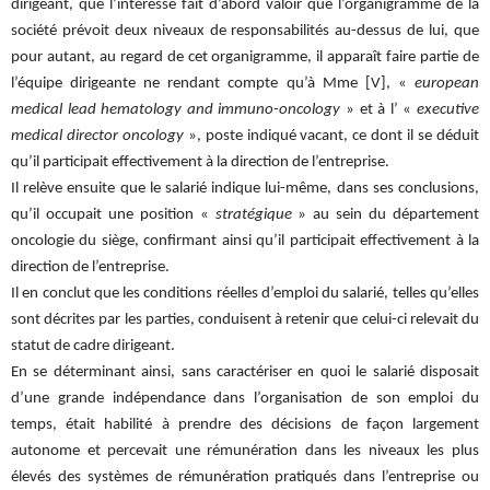
dirigeant, que l’intéressé fait d’abord valoir que l’organigramme de la
société prévoit deux niveaux de responsabilités au-dessus de lui, que
pour autant, au regard de cet organigramme, il apparaît faire partie de
l’équipe dirigeante ne rendant compte qu’à Mme [V], «
european
medical lead hematology and immuno-oncology
» et à l’ «
executive
medical director oncology
», poste indiqué vacant, ce dont il se déduit
qu’il participait effectivement à la direction de l’entreprise.
Il relève ensuite que le salarié indique lui-même, dans ses conclusions,
qu’il occupait une position «
stratégique
» au sein du département
oncologie du siège, confirmant ainsi qu’il participait effectivement à la
direction de l’entreprise.
Il en conclut que les conditions réelles d’emploi du salarié, telles qu’elles
sont décrites par les parties, conduisent à retenir que celui-ci relevait du
statut de cadre dirigeant.
En se déterminant ainsi, sans caractériser en quoi le salarié disposait
d’une grande indépendance dans l’organisation de son emploi du
temps, était habilité à prendre des décisions de façon largement
autonome et percevait une rémunération dans les niveaux les plus
élevés des systèmes de rémunération pratiqués dans l’entreprise ou