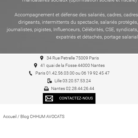
Accompagnement et défense des salariés, cadres, cadres
dirigeants, intermittents du spectacle, salariés protégés,
journalistes, pigistes, Influenceurs, Célébrités, CSE, syndicats,
expatriés et détachés, portage salarial
34 Rue Petrelle 75009 Paris
41 quai de la Fosse 44000 Nantes
Paris 01.42.56.03.00 ou 06 19 92 45 47
Lille 03.20.57.53.24
Nantes 02.28.44.26.44
CONTACTEZ-NOUS
Accueil
/
Blog CHHUM AVOCATS