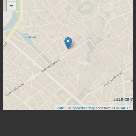
−
Leaflet
| ©
OpenStreetMap
contributeurs ©
CARTO