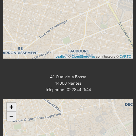
Leaflet
| ©
OpenStreetMap
contributeurs ©
CARTO
41 Quai de la Fosse
44000 Nantes
Téléphone : 0228442644
+
−