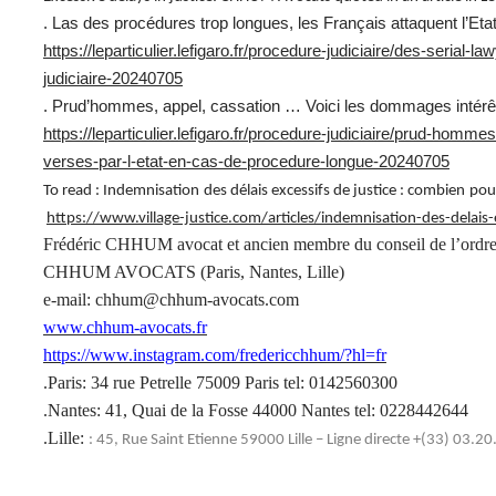
. Las des procédures trop longues, les Français attaquent l’Etat
https://leparticulier.lefigaro.fr/procedure-judiciaire/des-serial
judiciaire-20240705
. Prud’hommes, appel, cassation … Voici les dommages intérêt
https://leparticulier.lefigaro.fr/procedure-judiciaire/prud-hom
verses-par-l-etat-en-cas-de-procedure-longue-20240705
To read :
Indemnisation des délais excessifs de justice : combien p
https://www.village-justice.com/articles/indemnisation-des-delai
Frédéric CHHUM avocat et ancien membre du conseil de l’ordre
CHHUM AVOCATS (Paris, Nantes, Lille)
e-mail: chhum@chhum-avocats.com
www.chhum-avocats.fr
https://www.instagram.com/fredericchhum/?hl=fr
.Paris: 34 rue Petrelle 75009 Paris tel: 0142560300
.Nantes: 41, Quai de la Fosse 44000 Nantes tel: 0228442644
.Lille:
: 45, Rue Saint Etienne 59000 Lille – Ligne directe +(33) 03.2