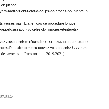
 en justice
-lawyers-matraquent-l-etat-a-coups-de-proces-pour-lenteur-
s versés pas l’Etat en cas de procédure longue
mes-appel-cassation-voici-les-dommages-et-interets-
ouvez vous obtenir en réparation (F CHHUM, M Fruton Létard)
s-excessifs-justice-combien-pouvez-vous-obtenir,48799.html
 des avocats de Paris (mandat 2019-2021)
0.57.53.24