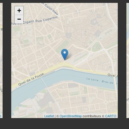
+
−
O
Leaflet
| ©
OpenStreetMap
contributeurs ©
CARTO