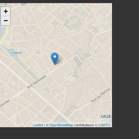
+
−
Leaflet
| ©
OpenStreetMap
contributeurs ©
CARTO