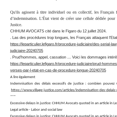
Qu'ils agissent à titre individuel ou en collectif, les Français
d’indemnisation. L'État vient de créer une cellule dédiée pour t
Justice.
CHHUM AVOCATS cité dans le Figaro du 12 juillet 2024.
. Las des procédures trop longues, les Français attaquent l’Etat
https://leparticulier.lefigaro.fr/procedure-judiciaire/des-serial
judiciaire-20240705
. Prud’hommes, appel, cassation … Voici les dommages intérêt
https://leparticulier.lefigaro.fr/procedure-judiciaire/prud-hom
verses-par-l-etat-en-cas-de-procedure-longue-20240705
A lire également
Indemnisation des délais excessifs de justice : combien pouve
https://www.village-justice.com/articles/indemnisation-des-delai
***
Excessive delays in justice: CHHUM Avocats quoted in an article in Le
Legal article - Labor and social law
Excessive delays in justice: CHHUM Avocats quoted in an article in Le