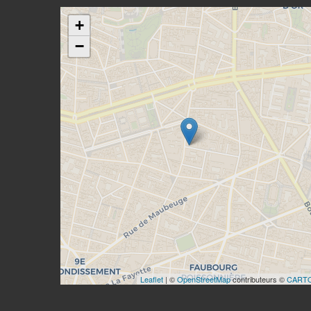
+
−
Leaflet
| ©
OpenStreetMap
contributeurs ©
CART