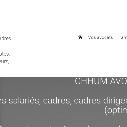
Vos avocats
Tari
cadres
stes,
eurs,
CHHUM AVOCAT
s salariés, cadres, cadres dirig
(opti