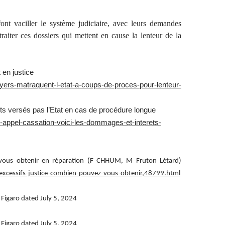
 font vaciller le système judiciaire, avec leurs demandes
raiter ces dossiers qui mettent en cause la lenteur de la
 en justice
-lawyers-matraquent-l-etat-a-coups-de-proces-pour-lenteur-
s versés pas l’Etat en cas de procédure longue
mes-appel-cassation-voici-les-dommages-et-interets-
z vous obtenir en réparation (F CHHUM, M Fruton Létard)
s-excessifs-justice-combien-pouvez-vous-obtenir,48799.html
 Figaro dated July 5, 2024
 Figaro dated July 5, 2024