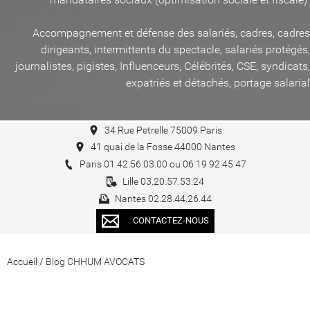
Accompagnement et défense des salariés, cadres, cadres
dirigeants, intermittents du spectacle, salariés protégés,
journalistes, pigistes, Influenceurs, Célébrités, CSE, syndicats,
expatriés et détachés, portage salarial
34 Rue Petrelle 75009 Paris
41 quai de la Fosse 44000 Nantes
Paris 01.42.56.03.00 ou 06 19 92 45 47
Lille 03.20.57.53.24
Nantes 02.28.44.26.44
CONTACTEZ-NOUS
Accueil
/
Blog CHHUM AVOCATS