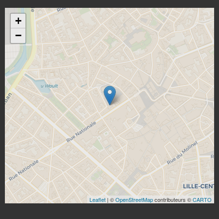
+
−
Leaflet
| ©
OpenStreetMap
contributeurs ©
CARTO