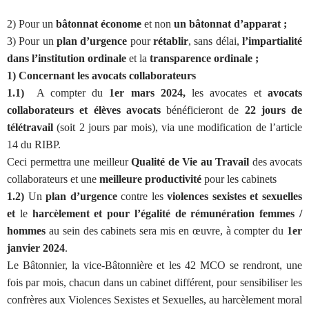
2) Pour un
bâtonnat économe
et non
un bâtonnat d’apparat ;
3) Pour un
plan d’urgence
pour
rétablir
, sans délai,
l’impartialité
dans l’institution ordinale
et la
transparence ordinale ;
1) Concernant les avocats collaborateurs
1.1)
A compter du
1er mars 2024,
les avocates et
avocats
collaborateurs et élèves avocats
bénéficieront de
22 jours de
télétravail
(soit 2 jours par mois), via une modification de l’article
14 du RIBP.
Ceci permettra une meilleur
Qualité de Vie au Travail
des avocats
collaborateurs et une
meilleure productivité
pour les cabinets
1.2)
Un
plan d’urgence
contre les
violences sexistes et sexuelles
et
le
harcèlement et pour l’égalité de rémunération femmes /
hommes
au sein des cabinets sera mis en œuvre, à compter du
1er
janvier 2024
.
Le Bâtonnier, la vice-Bâtonnière et les 42 MCO se rendront, une
fois par mois, chacun dans un cabinet différent, pour sensibiliser les
confrères aux Violences Sexistes et Sexuelles, au harcèlement moral