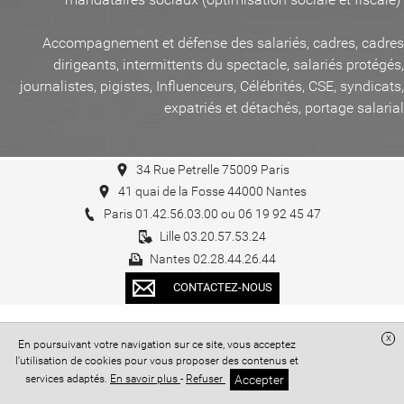
Accompagnement et défense des salariés, cadres, cadres
dirigeants, intermittents du spectacle, salariés protégés,
journalistes, pigistes, Influenceurs, Célébrités, CSE, syndicats,
expatriés et détachés, portage salarial
34 Rue Petrelle 75009 Paris
41 quai de la Fosse 44000 Nantes
Paris 01.42.56.03.00 ou 06 19 92 45 47
Lille 03.20.57.53.24
Nantes 02.28.44.26.44
CONTACTEZ-NOUS
x
Accueil
/
Blog CHHUM AVOCATS
En poursuivant votre navigation sur ce site, vous acceptez
l'utilisation de cookies pour vous proposer des contenus et
Accepter
services adaptés.
En savoir plus
-
Refuser