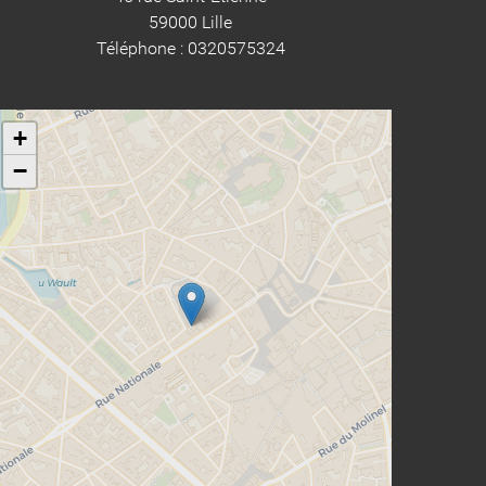
59000 Lille
Téléphone : 0320575324
+
−