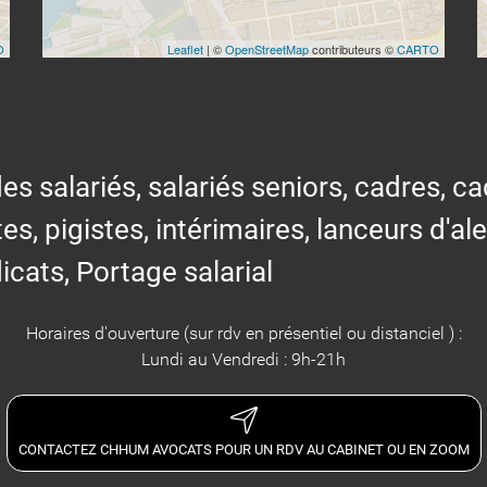
O
Leaflet
| ©
OpenStreetMap
contributeurs ©
CARTO
alariés, salariés seniors, cadres, cad
tes, pigistes, intérimaires, lanceurs d'al
icats, Portage salarial
Horaires d'ouverture (sur rdv en présentiel ou distanciel ) :
Lundi au Vendredi : 9h-21h
CONTACTEZ CHHUM AVOCATS POUR UN RDV AU CABINET OU EN ZOOM