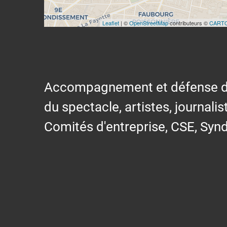
Leaflet
| ©
OpenStreetMap
contributeurs ©
CART
Accompagnement et défense des s
du spectacle, artistes, journalis
Comités d'entreprise, CSE, Synd