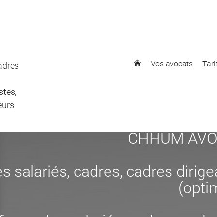
Vos avocats
Tari
cadres
stes,
eurs,
CHHUM AVOCAT
s salariés, cadres, cadres dirig
(opti