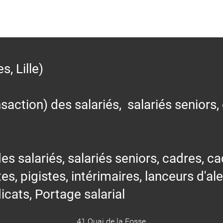
 Lille)
action) des salariés, salariés seniors,
alariés, salariés seniors, cadres, cad
tes, pigistes, intérimaires, lanceurs d'al
icats, Portage salarial
41 Quai de la Fosse