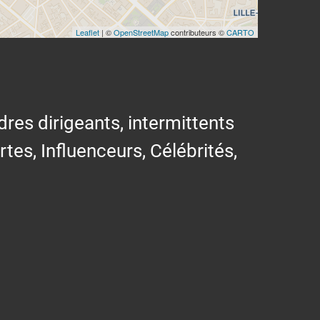
Leaflet
| ©
OpenStreetMap
contributeurs ©
CARTO
res dirigeants, intermittents
ertes, Influenceurs, Célébrités,