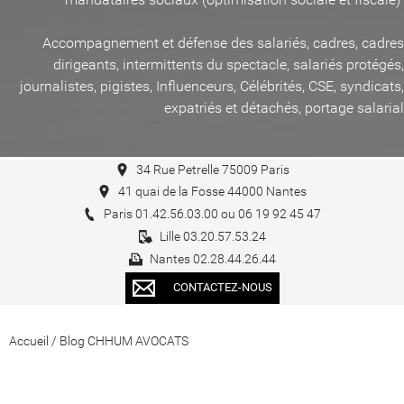
Accompagnement et défense des salariés, cadres, cadres
dirigeants, intermittents du spectacle, salariés protégés,
journalistes, pigistes, Influenceurs, Célébrités, CSE, syndicats,
expatriés et détachés, portage salarial
34 Rue Petrelle 75009 Paris
41 quai de la Fosse 44000 Nantes
Paris 01.42.56.03.00 ou 06 19 92 45 47
Lille 03.20.57.53.24
Nantes 02.28.44.26.44
CONTACTEZ-NOUS
Accueil
/
Blog CHHUM AVOCATS