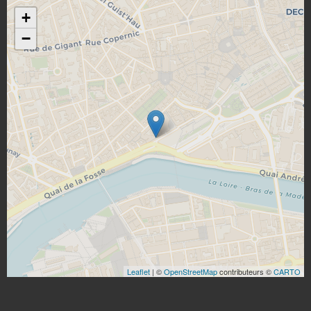
+
−
Leaflet
| ©
OpenStreetMap
contributeurs ©
CARTO