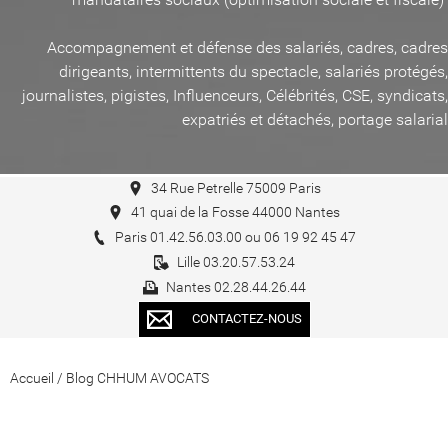
Accompagnement et défense des salariés, cadres, cadres
dirigeants, intermittents du spectacle, salariés protégés,
journalistes, pigistes, Influenceurs, Célébrités, CSE, syndicats,
expatriés et détachés, portage salarial
34 Rue Petrelle 75009 Paris
41 quai de la Fosse 44000 Nantes
Paris 01.42.56.03.00 ou 06 19 92 45 47
Lille 03.20.57.53.24
Nantes 02.28.44.26.44
CONTACTEZ-NOUS
Accueil
/
Blog CHHUM AVOCATS