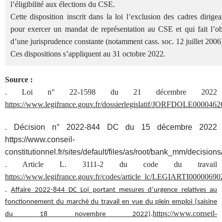
l’éligibilité aux élections du CSE.
Cette disposition inscrit dans la loi l’exclusion des cadres dirigea
pour exercer un mandat de représentation au CSE et qui fait l’ob
d’une jurisprudence constante (notamment cass. soc. 12 juillet 2006
Ces dispositions s’appliquent au 31 octobre 2022.
Source :
. Loi n° 22-1598 du 21 décembre 2022
https://www.legifrance.gouv.fr/dossierlegislatif/JORFDOLE0000462
.
Décision n° 2022-844 DC du 15 décembre 2022
https://www.conseil-
constitutionnel.fr/sites/default/files/as/root/bank_mm/decisi
. Article L. 3111-2 du code du travail
https://www.legifrance.gouv.fr/codes/article_lc/LEGIARTI0000069
.
Affaire 2022-844 DC Loi portant mesures d’urgence relatives au
fonctionnement du marché du travail en vue du plein emploi (saisine
https://www.conseil-
du 18 novembre 2022)
.