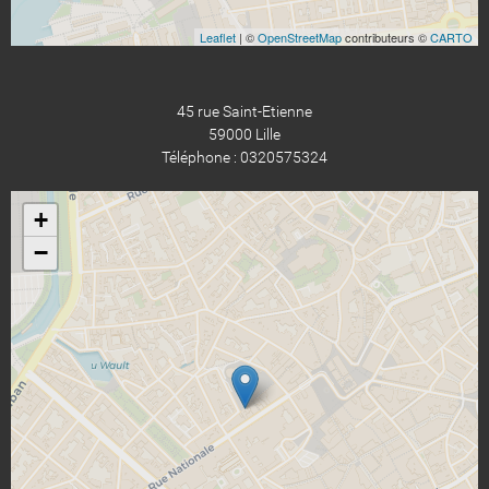
Leaflet
| ©
OpenStreetMap
contributeurs ©
CARTO
45 rue Saint-Etienne
59000 Lille
Téléphone : 0320575324
+
−