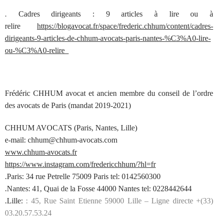
Cadres dirigeants : 9 articles à lire ou à
.
relire
https://blogavocat.fr/space/frederic.chhum/content/cadres-
dirigeants-9-articles-de-chhum-avocats-paris-nantes-%C3%A0-lire-
ou-%C3%A0-relire_
Frédéric CHHUM avocat et ancien membre du conseil de l’ordre
des avocats de Paris (mandat 2019-2021)
CHHUM AVOCATS (Paris, Nantes, Lille)
e-mail: chhum@chhum-avocats.com
www.chhum-avocats.fr
https://www.instagram.com/fredericchhum/?hl=fr
.Paris: 34 rue Petrelle 75009 Paris tel: 0142560300
.Nantes: 41, Quai de la Fosse 44000 Nantes tel: 0228442644
.Lille:
: 45, Rue Saint Etienne 59000 Lille – Ligne directe +(33)
03.20.57.53.24