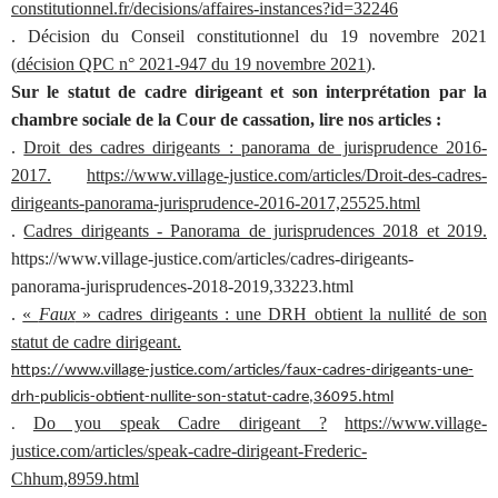
constitutionnel.fr/decisions/affaires-instances?id=32246
. Décision du Conseil constitutionnel du 19 novembre 2021
(
décision QPC n° 2021-947 du 19 novembre 2021
).
Sur le statut de cadre dirigeant et son interprétation par la
chambre sociale de la Cour de cassation, lire nos articles :
.
Droit des cadres dirigeants : panorama de jurisprudence 2016-
2017.
https://www.village-justice.com/articles/Droit-des-cadres-
dirigeants-panorama-jurisprudence-2016-2017,25525.html
.
Cadres dirigeants - Panorama de jurisprudences 2018 et 2019.
https://www.village-justice.com/articles/cadres-dirigeants-
panorama-jurisprudences-2018-2019,33223.html
.
«
Faux
» cadres dirigeants : une DRH obtient la nullité de son
statut de cadre dirigeant.
https://www.village-justice.com/articles/faux-cadres-dirigeants-une-
drh-publicis-obtient-nullite-son-statut-cadre,36095.html
Do you speak Cadre dirigeant ?
https://www.village-
.
justice.com/articles/speak-cadre-dirigeant-Frederic-
Chhum,8959.html