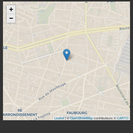
+
−
Leaflet
| ©
OpenStreetMap
contributeurs ©
CARTO