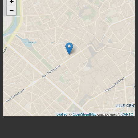
+
−
Leaflet
| ©
OpenStreetMap
contributeurs ©
CARTO