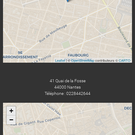
Leaflet
| ©
OpenStreetMap
contributeurs ©
CARTO
41 Quai de la Fosse
44000 Nantes
Téléphone : 0228442644
+
−