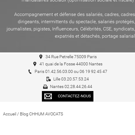
Accompagnement et défense des salariés, cadres, cadres
dirigeants, intermittents du spectacle, salariés protégés,
journalistes, pigistes, Influenceurs, Célébrités, CSE, syndicats,
expatriés et détachés, portage salarial
34 Rue Petrelle 75009 Paris
41 quai de la Fosse 44000 Nantes
Paris 01.42.56.03.00 ou 06 19 92 45 47
Lille 03.20.57.53.24
Nantes 02.28.44.26.44
CONTACTEZ-NOUS
Accueil
/
Blog CHHUM AVOCATS