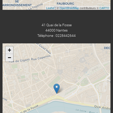
Leaflet
| ©
OpenStreetMap
contributeurs ©
CARTO
41 Quai de la Fosse
44000 Nantes
Téléphone : 0228442644
+
−