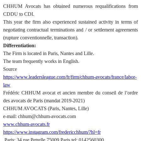
CHHUM Avocats has obtained numerous requalifications from
CDDU to CDI.
This year the firm also experienced sustained activity in terms of
negotiating contractual terminations and / or settlement agreements
(rupture conventionnelle, transaction).
Differentiation:
The Firm is located in Paris, Nantes and Lille.
The team frequently works in English.
Source
https://www.leadersleague.com/fr/firm/chhum-avocats/france/labor-
law
Frédéric CHHUM avocat et ancien membre du conseil de l’ordre
des avocats de Paris (mandat 2019-2021)
CHHUM AVOCATS (Paris, Nantes, Lille)
e-mail: chhum@chhum-avocats.com
www.chhum-avocats.fr
https://www.instagram.com/fredericchhum/?hl=fr
.Paris: 34 rue Petrelle 75009 Paris tel: 0142560300