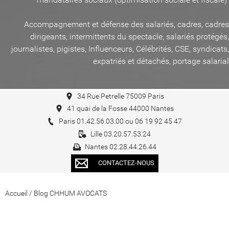
Accompagnement et défense des salariés, cadres, cadres
dirigeants, intermittents du spectacle, salariés protégés,
journalistes, pigistes, Influenceurs, Célébrités, CSE, syndicats,
expatriés et détachés, portage salarial
34 Rue Petrelle 75009 Paris
41 quai de la Fosse 44000 Nantes
Paris 01.42.56.03.00 ou 06 19 92 45 47
Lille 03.20.57.53.24
Nantes 02.28.44.26.44
CONTACTEZ-NOUS
Accueil
/
Blog CHHUM AVOCATS