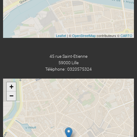
Leaflet
| ©
OpenStreetMap
contributeurs ©
CARTO
45 rue Saint-Etienne
59000 Lille
Téléphone : 0320575324
+
−