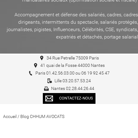
Accompagnement et défense des salariés, cadres, cadres
dirigeants, intermittents du spectacle, salariés protégés,
journalistes, pigistes, Influenceurs, Célébrités, CSE, syndicats,
expatriés et détachés, portage salarial
34 Rue Petrelle 75009 Paris
41 quai de la Fosse 44000 Nantes
Paris 01.42.56.03.00 ou 06 19 92 45 47
Lille 03.20.57.53.24
Nantes 02.28.44.26.44
CONTACTEZ-NOUS
Accueil
/
Blog CHHUM AVOCATS