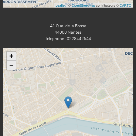
Leaflet
| ©
OpenStreetMap
contributeurs ©
CARTO
41 Quai de la Fosse
44000 Nantes
Téléphone : 0228442644
+
−