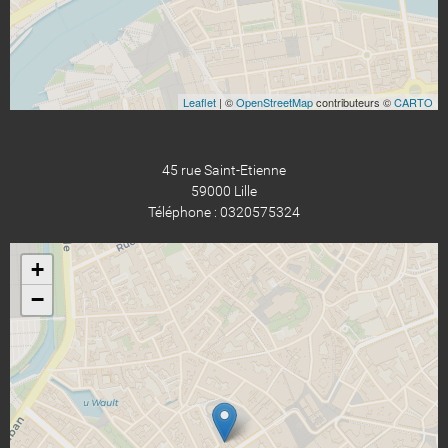
Leaflet
| ©
OpenStreetMap
contributeurs ©
CARTO
45 rue Saint-Etienne
59000 Lille
Téléphone : 0320575324
+
−