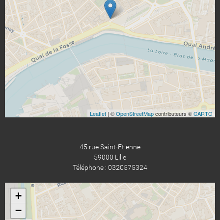
Leaflet
| ©
OpenStreetMap
contributeurs ©
CARTO
45 rue Saint-Etienne
59000 Lille
Téléphone : 0320575324
+
−