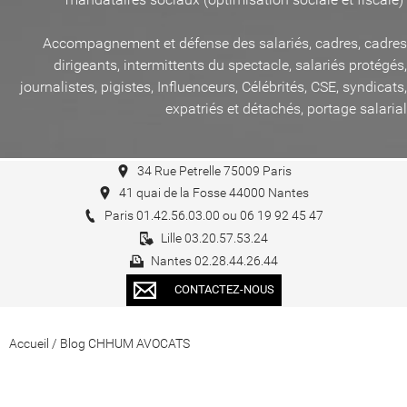
Accompagnement et défense des salariés, cadres, cadres
dirigeants, intermittents du spectacle, salariés protégés,
journalistes, pigistes, Influenceurs, Célébrités, CSE, syndicats,
expatriés et détachés, portage salarial
34 Rue Petrelle 75009 Paris
41 quai de la Fosse 44000 Nantes
Paris 01.42.56.03.00 ou 06 19 92 45 47
Lille 03.20.57.53.24
Nantes 02.28.44.26.44
CONTACTEZ-NOUS
Accueil
/
Blog CHHUM AVOCATS