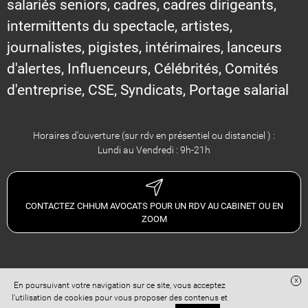
salariés seniors, cadres, cadres dirigeants,
intermittents du spectacle, artistes,
journalistes, pigistes, intérimaires, lanceurs
d'alertes, Influenceurs, Célébrités, Comités
d'entreprise, CSE, Syndicats, Portage salarial
Horaires d'ouverture (sur rdv en présentiel ou distanciel ) :
Lundi au Vendredi : 9h-21h
CONTACTEZ CHHUM AVOCATS POUR UN RDV AU CABINET OU EN
ZOOM
x
En poursuivant votre navigation sur ce site, vous acceptez
Site réalisé avec
Digital Avocat
l'utilisation de cookies pour vous proposer des contenus et
Accès administration
Confidentialité
Conditions Générales de Vente