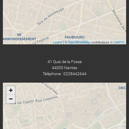
Leaflet
| ©
OpenStreetMap
contributeurs ©
CARTO
41 Quai de la Fosse
44000 Nantes
Téléphone : 0228442644
+
−