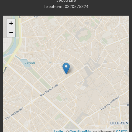
59000 Lille
Téléphone : 0320575324
+
−
Leaflet
| ©
OpenStreetMap
contributeurs ©
CARTO