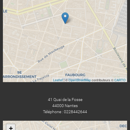
Leaflet
| ©
OpenStreetMap
contributeurs ©
CARTO
41 Quai de la Fosse
44000 Nantes
Téléphone : 0228442644
+