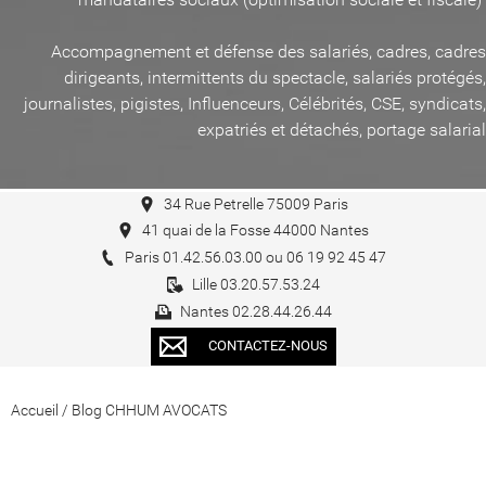
Accompagnement et défense des salariés, cadres, cadres
dirigeants, intermittents du spectacle, salariés protégés,
journalistes, pigistes, Influenceurs, Célébrités, CSE, syndicats,
expatriés et détachés, portage salarial
34 Rue Petrelle 75009 Paris
41 quai de la Fosse 44000 Nantes
Paris 01.42.56.03.00 ou 06 19 92 45 47
Lille 03.20.57.53.24
Nantes 02.28.44.26.44
CONTACTEZ-NOUS
Accueil
/
Blog CHHUM AVOCATS