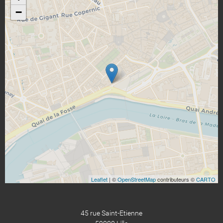
−
Leaflet
| ©
OpenStreetMap
contributeurs ©
CARTO
45 rue Saint-Etienne