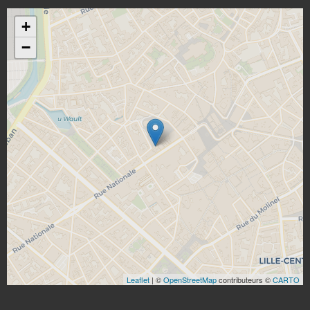
+
−
Leaflet
| ©
OpenStreetMap
contributeurs ©
CARTO