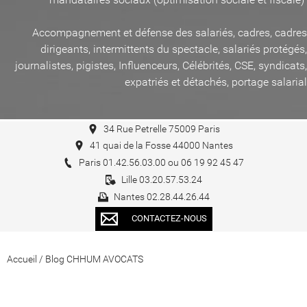
Accompagnement et défense des salariés, cadres, cadres
dirigeants, intermittents du spectacle, salariés protégés,
journalistes, pigistes, Influenceurs, Célébrités, CSE, syndicats,
expatriés et détachés, portage salarial
34 Rue Petrelle 75009 Paris
41 quai de la Fosse 44000 Nantes
Paris 01.42.56.03.00 ou 06 19 92 45 47
Lille 03.20.57.53.24
Nantes 02.28.44.26.44
CONTACTEZ-NOUS
Accueil
/
Blog CHHUM AVOCATS