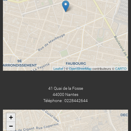
Leaflet
| ©
OpenStreetMap
contributeurs ©
CARTO
41 Quai de la Fosse
44000 Nantes
Téléphone : 0228442644
+
−