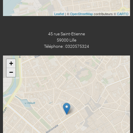
Leaflet
| ©
OpenStreetMap
contributeurs ©
CARTO
45 rue Saint-Etienne
59000 Lille
Téléphone : 0320575324
+
−