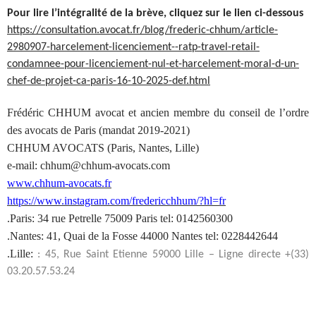
Pour lire l’intégralité de la brève, cliquez sur le lien ci-dessous
https://consultation.avocat.fr/blog/frederic-chhum/article-
2980907-harcelement-licenciement--ratp-travel-retail-
condamnee-pour-licenciement-nul-et-harcelement-moral-d-un-
chef-de-projet-ca-paris-16-10-2025-def.html
Frédéric CHHUM avocat et ancien membre du conseil de l’ordre
des avocats de Paris (mandat 2019-2021)
CHHUM AVOCATS (Paris, Nantes, Lille)
e-mail: chhum@chhum-avocats.com
www.chhum-avocats.fr
https://www.instagram.com/fredericchhum/?hl=fr
.Paris: 34 rue Petrelle 75009 Paris tel: 0142560300
.Nantes: 41, Quai de la Fosse 44000 Nantes tel: 0228442644
.Lille:
: 45, Rue Saint Etienne 59000 Lille – Ligne directe +(33)
03.20.57.53.24