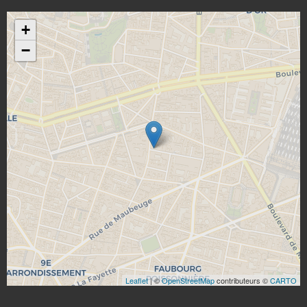
+
−
Leaflet
| ©
OpenStreetMap
contributeurs ©
CARTO