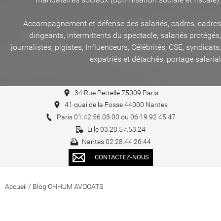
Accompagnement et défense des salariés, cadres, cadres
dirigeants, intermittents du spectacle, salariés protégés,
journalistes, pigistes, Influenceurs, Célébrités, CSE, syndicats,
expatriés et détachés, portage salarial
34 Rue Petrelle 75009 Paris
41 quai de la Fosse 44000 Nantes
Paris 01.42.56.03.00 ou 06 19 92 45 47
Lille 03.20.57.53.24
Nantes 02.28.44.26.44
CONTACTEZ-NOUS
Accueil
/
Blog CHHUM AVOCATS