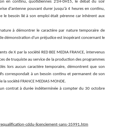
ion en continu, quotidiennes 21H-0H15, le débat du soir
c prise d'antenne pouvant durer jusqu'à 4 heures en continu,
e le besoin lié à son emploi était pérenne car inhérent aux
ture à démontrer le caractère par nature temporaire de
 de démonstration d'un préjudice est inopérant concernant le
ements de X par la société RED BEE MEDIA FRANCE, intervenus
es de truquiste au service de la production des programmes
t dès lors aucun caractère temporaire, démontrent que son
sifs correspondait à un besoin continu et permanent de son
ès de la société FRANCE MEDIAS MONDE.
 en un contrat à durée indéterminée à compter du 30 octobre
.
requalification-cddu-licenciement-sans-35991.htm