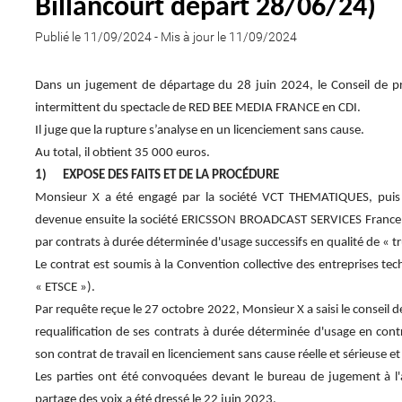
Billancourt depart 28/06/24)
Publié le 11/09/2024
-
Mis à jour le 11/09/2024
Dans un jugement de départage du 28 juin 2024, le Conseil de p
intermittent du spectacle de RED BEE MEDIA FRANCE en CDI.
Il juge que la rupture s’analyse en un licenciement sans cause.
Au total, il obtient 35 000 euros.
1) EXPOSE DES FAITS ET DE LA PROCÉDURE
Monsieur X a été engagé par la société VCT THEMATIQUES, pui
devenue ensuite la société ERICSSON BROADCAST SERVICES Franc
par contrats à durée déterminée d'usage successifs en qualité de « 
Le contrat est soumis à la Convention collective des entreprises tec
« ETSCE »).
Par requête reçue le 27 octobre 2022, Monsieur X a saisi le conseil
requalification de ses contrats à durée déterminée d'usage en contr
son contrat de travail en licenciement sans cause réelle et sérieuse et
Les parties ont été convoquées devant le bureau de jugement à l'
partage des voix a été dressé le 22 juin 2023.