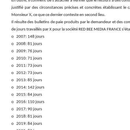
En outre, il convient de s'attacher à vérifier que le recours à des co
justifié par des circonstances précises et concrètes établissant le
Monsieur X, ce que ce dernier conteste en second lieu.
Il résulte des bulletins de paie produits par le demandeur et des con
de jours travaillés par X pour la société RED BEE MEDIA FRANCE s'étab
o 2007: 148 jours
o 2008: 81 jours
o 2009: 76 jours
o 2010: 71 jours
o 2011: 73 jours
o 2012: 73 jours
o 2013: 85 jours
o 2014: 142 jours
o 2015: 84 jours
o 2016: 110 jours
o 2017: 90 jours
o 2018: 81 jours
o 2019: 84 jours