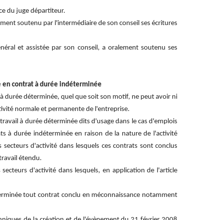
ce du juge départiteur.
ment soutenu par l'intermédiaire de son conseil ses écritures
ral et assistée par son conseil, a oralement soutenu ses
ge en contrat à durée indéterminée
l à durée déterminée, quel que soit son motif, ne peut avoir ni
tivité normale et permanente de l'entreprise.
 travail à durée déterminée dits d'usage dans le cas d'emplois
ts à durée indéterminée en raison de la nature de l'activité
 secteurs d'activité dans lesquels ces contrats sont conclus
travail étendu.
secteurs d'activité dans lesquels, en application de l'article
ndéterminée tout contrat conclu en méconnaissance notamment
echniques de la création et de l'évènement du 21 février 2008