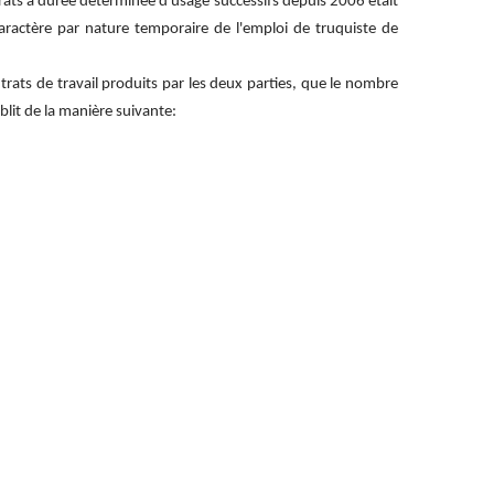
ntrats à durée déterminée d'usage successifs depuis 2006 était
 caractère par nature temporaire de l'emploi de truquiste de
trats de travail produits par les deux parties, que le nombre
lit de la manière suivante: