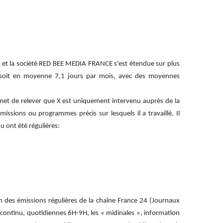
r X et la société RED BEE MEDIA FRANCE s'est étendue sur plus
e, soit en moyenne 7,1 jours par mois, avec des moyennes
ermet de relever que X est uniquement intervenu auprès de la
ssions ou programmes précis sur lesquels il a travaillé. Il
nu ont été régulières:
n des émissions régulières de la chaîne France 24 (Journaux
n continu, quotidiennes 6H-9H, les « midinales », information