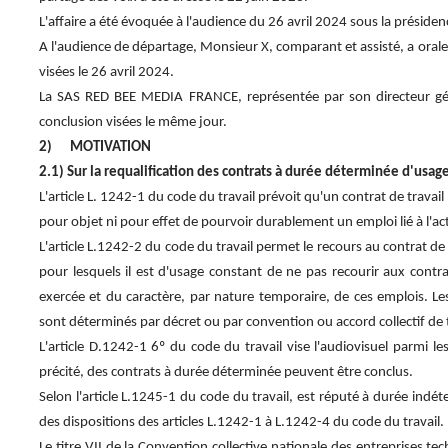
L'affaire a été évoquée à l'audience du 26 avril 2024 sous la présiden
A l'audience de départage, Monsieur X, comparant et assisté, a orale
visées le 26 avril 2024.
La SAS RED BEE MEDIA FRANCE, représentée par son directeur géné
conclusion visées le même jour.
2) MOTIVATION
2.1) Sur la requalification des contrats à durée déterminée d'usa
L'article L. 1242-1 du code du travail prévoit qu'un contrat de travai
pour objet ni pour effet de pourvoir durablement un emploi lié à l'ac
L'article L.1242-2 du code du travail permet le recours au contrat de
pour lesquels il est d'usage constant de ne pas recourir aux contra
exercée et du caractère, par nature temporaire, de ces emplois. Les
sont déterminés par décret ou par convention ou accord collectif de 
L'article D.1242-1 6º du code du travail vise l'audiovisuel parmi les 
précité, des contrats à durée déterminée peuvent être conclus.
Selon l'article L.1245-1 du code du travail, est réputé à durée i
des dispositions des articles L.1242-1 à L.1242-4 du code du travail.
Le titre VII de la Convention collective nationale des entreprises t