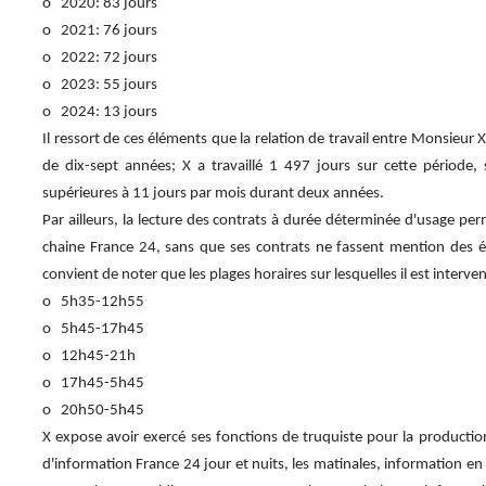
o 2020: 83 jours
o 2021: 76 jours
o 2022: 72 jours
o 2023: 55 jours
o 2024: 13 jours
Il ressort de ces éléments que la relation de travail entre Monsieu
de dix-sept années; X a travaillé 1 497 jours sur cette périod
supérieures à 11 jours par mois durant deux années.
Par ailleurs, la lecture des contrats à durée déterminée d'usage p
chaine France 24, sans que ses contrats ne fassent mention des émi
convient de noter que les plages horaires sur lesquelles il est interve
o 5h35-12h55
o 5h45-17h45
o 12h45-21h
o 17h45-5h45
o 20h50-5h45
X expose avoir exercé ses fonctions de truquiste pour la productio
d'information France 24 jour et nuits, les matinales, information e