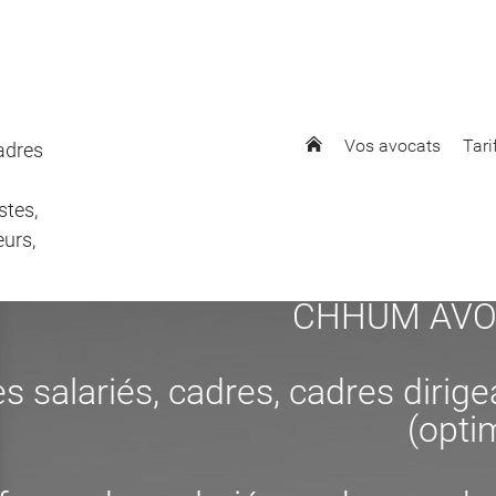
Vos avocats
Tari
cadres
stes,
eurs,
CHHUM AVOCAT
s salariés, cadres, cadres dirig
(opti