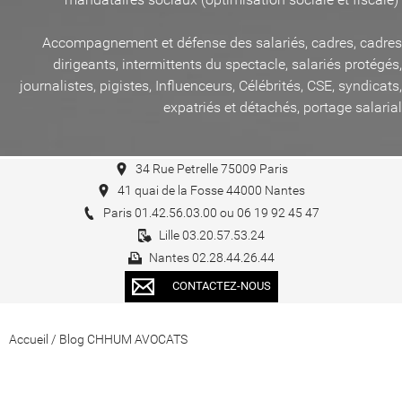
Accompagnement et défense des salariés, cadres, cadres
dirigeants, intermittents du spectacle, salariés protégés,
journalistes, pigistes, Influenceurs, Célébrités, CSE, syndicats,
expatriés et détachés, portage salarial
34 Rue Petrelle 75009 Paris
41 quai de la Fosse 44000 Nantes
Paris 01.42.56.03.00 ou 06 19 92 45 47
Lille 03.20.57.53.24
Nantes 02.28.44.26.44
CONTACTEZ-NOUS
Accueil
/
Blog CHHUM AVOCATS