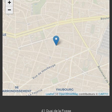
+
−
Leaflet
| ©
OpenStreetMap
contributeurs ©
CARTO
41 Quai de la Fosse