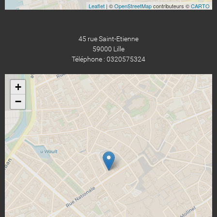
Leaflet
| ©
OpenStreetMap
contributeurs ©
CARTO
45 rue Saint-Etienne
59000 Lille
Téléphone : 0320575324
+
−