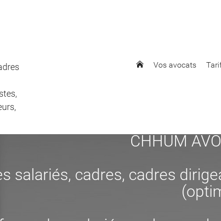
Vos avocats
Tari
cadres
stes,
eurs,
CHHUM AVOCAT
s salariés, cadres, cadres dirig
(opti