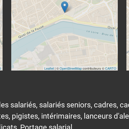
O
Leaflet
| ©
OpenStreetMap
contributeurs ©
CARTO
alariés, salariés seniors, cadres, cad
tes, pigistes, intérimaires, lanceurs d'al
icats, Portage salarial