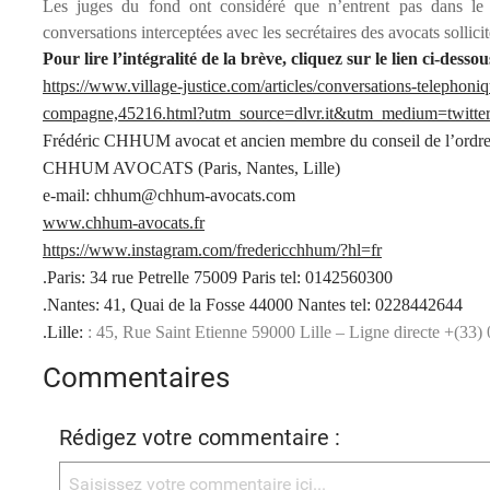
Les juges du fond ont considéré que n’entrent pas dans le ch
conversations interceptées avec les secrétaires des avocats sollici
Pour lire l’intégralité de la brève, cliquez sur le lien ci-dessou
https://www.village-justice.com/articles/conversations-telephoniq
compagne,45216.html?utm_source=dlvr.it&utm_medium=twit
Frédéric CHHUM avocat et ancien membre du conseil de l’ordre
CHHUM AVOCATS (Paris, Nantes, Lille)
e-mail: chhum@chhum-avocats.com
www.chhum-avocats.fr
https://www.instagram.com/fredericchhum/?hl=fr
.Paris: 34 rue Petrelle 75009 Paris tel: 0142560300
.Nantes: 41, Quai de la Fosse 44000 Nantes tel: 0228442644
.Lille:
: 45, Rue Saint Etienne 59000 Lille – Ligne directe +(33)
Commentaires
Rédigez votre commentaire :