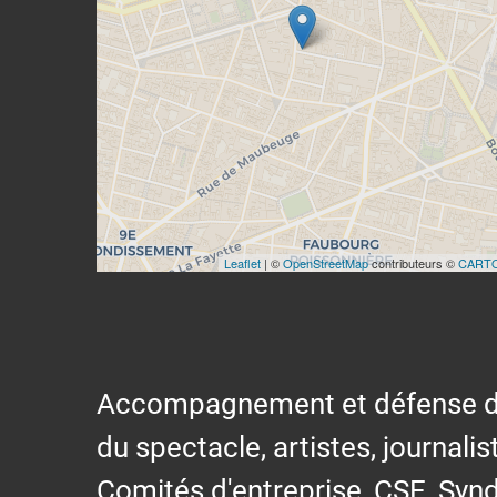
Leaflet
| ©
OpenStreetMap
contributeurs ©
CART
Accompagnement et défense des s
du spectacle, artistes, journalis
Comités d'entreprise, CSE, Synd