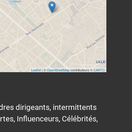
Leaflet
| ©
OpenStreetMap
contributeurs ©
CARTO
res dirigeants, intermittents
ertes, Influenceurs, Célébrités,