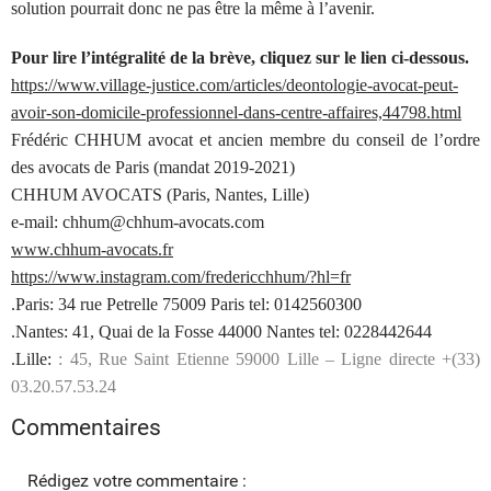
solution pourrait donc ne pas être la même à l’avenir.
Pour lire l’intégralité de la brève, cliquez sur le lien ci-dessous.
https://www.village-justice.com/articles/deontologie-avocat-peut-
avoir-son-domicile-professionnel-dans-centre-affaires,44798.html
Frédéric CHHUM avocat et ancien membre du conseil de l’ordre
des avocats de Paris (mandat 2019-2021)
CHHUM AVOCATS (Paris, Nantes, Lille)
e-mail: chhum@chhum-avocats.com
www.chhum-avocats.fr
https://www.instagram.com/fredericchhum/?hl=fr
.Paris: 34 rue Petrelle 75009 Paris tel: 0142560300
.Nantes: 41, Quai de la Fosse 44000 Nantes tel: 0228442644
.Lille:
: 45, Rue Saint Etienne 59000 Lille – Ligne directe +(33)
03.20.57.53.24
Commentaires
Rédigez votre commentaire :