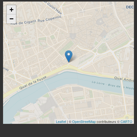
+
−
Leaflet
| ©
OpenStreetMap
contributeurs ©
CARTO