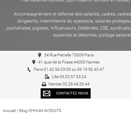
Accompagnement et défense des salariés, cadres, cadres
dirigeants, intermittents du spectacle, salariés protégés,
journalistes, pigistes, Influenceurs, Célébrités, CSE, syndicats,
expatriés et détachés, portage salarial
34 Rue Petrelle 75009 Paris
41 quai de la Fosse 44000 Nantes
Paris 01.42.56.03.00 ou 06 19 92 45 47
Lille 03.20.57.53.24
Nantes 02.28.44.26.44
CONTACTEZ-NOUS
Accueil
/
Blog CHHUM AVOCATS