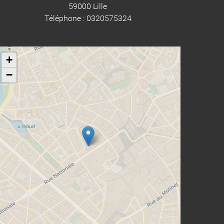
59000 Lille
Téléphone : 0320575324
+
−