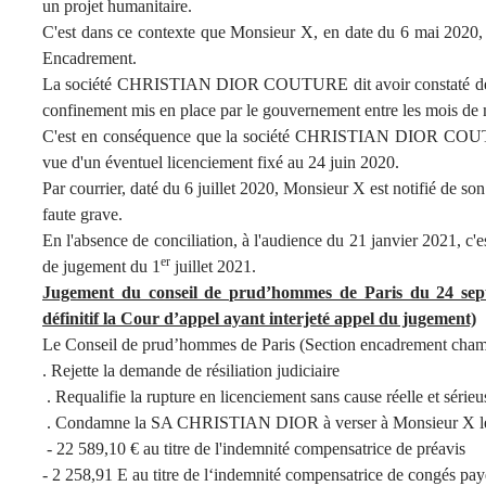
un projet humanitaire.
C'est dans ce contexte que Monsieur X, en date du 6 mai 2020, 
Encadrement.
La société CHRISTIAN DIOR COUTURE dit avoir constaté de faus
confinement mis en place par le gouvernement entre les mois de 
C'est en conséquence que la société CHRISTIAN DIOR COUTU
vue d'un éventuel licenciement fixé au 24 juin 2020.
Par courrier, daté du 6 juillet 2020, Monsieur X est notifié de so
faute grave.
En l'absence de conciliation, à l'audience du 21 janvier 2021, c'es
er
de jugement du 1
juillet 2021.
Jugement du conseil de prud’hommes de Paris du 24 sep
définitif la Cour d’appel ayant interjeté appel du jugement)
Le Conseil de prud’hommes de Paris (Section encadrement cham
. Rejette la demande de résiliation judiciaire
. Requalifie la rupture en licenciement sans cause réelle et sérieu
. Condamne la SA CHRISTIAN DIOR à verser à Monsieur X les
- 22 589,10 € au titre de l'indemnité compensatrice de préavis
- 2 258,91 E au titre de l‘indemnité compensatrice de congés pay