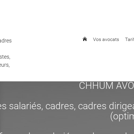
Vos avocats
Tari
cadres
stes,
eurs,
CHHUM AVOCAT
s salariés, cadres, cadres dirig
(opti