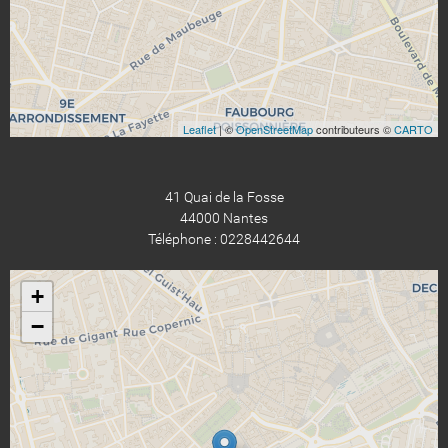
Leaflet
| ©
OpenStreetMap
contributeurs ©
CARTO
41 Quai de la Fosse
44000 Nantes
Téléphone : 0228442644
+
−