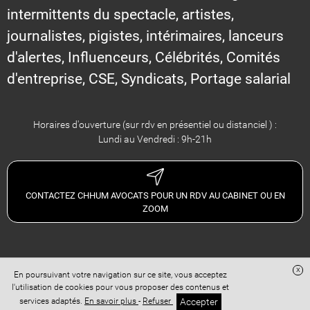
intermittents du spectacle, artistes,
journalistes, pigistes, intérimaires, lanceurs
d'alertes, Influenceurs, Célébrités, Comités
d'entreprise, CSE, Syndicats, Portage salarial
Horaires d'ouverture (sur rdv en présentiel ou distanciel ) :
Lundi au Vendredi : 9h-21h
CONTACTEZ CHHUM AVOCATS POUR UN RDV AU CABINET OU EN
ZOOM
x
En poursuivant votre navigation sur ce site, vous acceptez
Site réalisé avec
Digital Avocat
l'utilisation de cookies pour vous proposer des contenus et
Accès administration
Confidentialité
Conditions Générales de Vente
Accepter
services adaptés.
En savoir plus
-
Refuser
Mentions légales