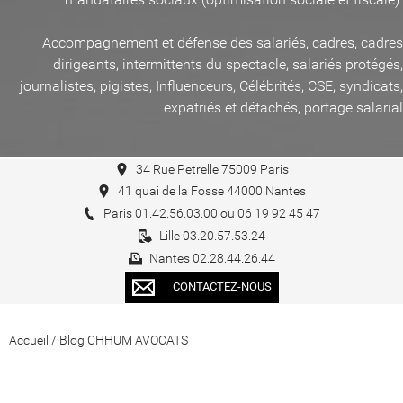
Accompagnement et défense des salariés, cadres, cadres
dirigeants, intermittents du spectacle, salariés protégés,
journalistes, pigistes, Influenceurs, Célébrités, CSE, syndicats,
expatriés et détachés, portage salarial
34 Rue Petrelle 75009 Paris
41 quai de la Fosse 44000 Nantes
Paris 01.42.56.03.00 ou 06 19 92 45 47
Lille 03.20.57.53.24
Nantes 02.28.44.26.44
CONTACTEZ-NOUS
Accueil
/
Blog CHHUM AVOCATS