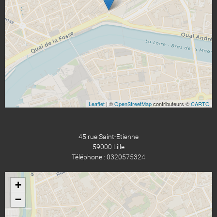
Leaflet
| ©
OpenStreetMap
contributeurs ©
CARTO
45 rue Saint-Etienne
59000 Lille
Téléphone : 0320575324
+
−