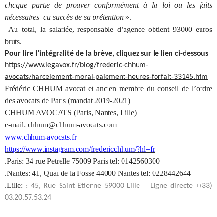
chaque partie de prouver conformément à la loi ou les faits
nécessaires au succès de sa prétention
».
Au total, la salariée, responsable d’agence obtient 93000 euros
bruts.
Pour lire l’intégralité de la brève, cliquez sur le lien ci-dessous
https://www.legavox.fr/blog/frederic-chhum-
avocats/harcelement-moral-paiement-heures-forfait-33145.htm
Frédéric CHHUM avocat et ancien membre du conseil de l’ordre
des avocats de Paris (mandat 2019-2021)
CHHUM AVOCATS (Paris, Nantes, Lille)
e-mail: chhum@chhum-avocats.com
www.chhum-avocats.fr
https://www.instagram.com/fredericchhum/?hl=fr
.Paris: 34 rue Petrelle 75009 Paris tel: 0142560300
.Nantes: 41, Quai de la Fosse 44000 Nantes tel: 0228442644
.Lille:
: 45, Rue Saint Etienne 59000 Lille – Ligne directe +(33)
03.20.57.53.24