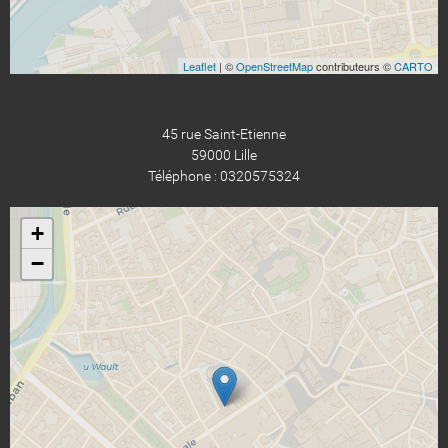
Leaflet
| ©
OpenStreetMap
contributeurs ©
CARTO
45 rue Saint-Etienne
59000 Lille
Téléphone : 0320575324
+
−