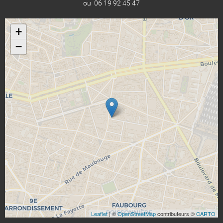
ou 06 19 92 45 47
+
−
Leaflet
| ©
OpenStreetMap
contributeurs ©
CARTO