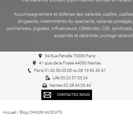
Accompagnement et défense des salariés, cadres, cadres
dirigeants, intermittents du spectacle, salariés protégés,
journalistes, pigistes, Influenceurs, Célébrités, CSE, syndicats,
expatriés et détachés, portage salarial
34 Rue Petrelle 75009 Paris
41 quai de la Fosse 44000 Nantes
Paris 01.42.56.03.00 ou 06 19 92 45 47
Lille 03.20.57.53.24
Nantes 02.28.44.26.44
CONTACTEZ-NOUS
Accueil
/
Blog CHHUM AVOCATS