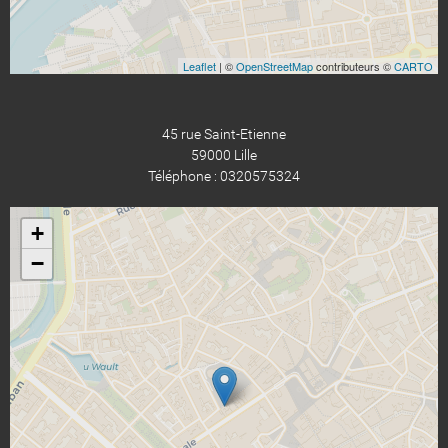
Leaflet
| ©
OpenStreetMap
contributeurs ©
CARTO
45 rue Saint-Etienne
59000 Lille
Téléphone : 0320575324
+
−