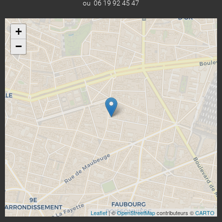
ou 06 19 92 45 47
+
−
Leaflet
| ©
OpenStreetMap
contributeurs ©
CARTO