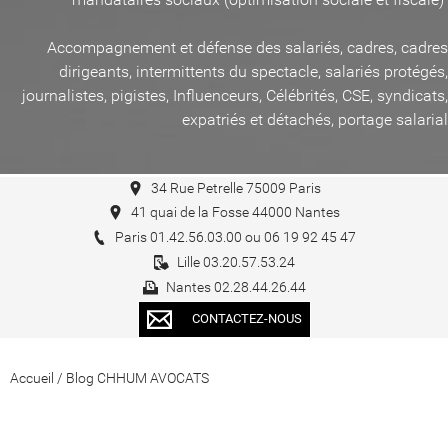
Accompagnement et défense des salariés, cadres, cadres
dirigeants, intermittents du spectacle, salariés protégés,
journalistes, pigistes, Influenceurs, Célébrités, CSE, syndicats,
expatriés et détachés, portage salarial
34 Rue Petrelle 75009 Paris
41 quai de la Fosse 44000 Nantes
Paris 01.42.56.03.00 ou 06 19 92 45 47
Lille 03.20.57.53.24
Nantes 02.28.44.26.44
CONTACTEZ-NOUS
Accueil
/
Blog CHHUM AVOCATS