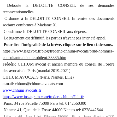
Déboute la DELOITTE CONSEIL de ses demandes
reconventionnelles.
Ordonne à la DELOITTE CONSEIL la remise des documents
sociaux conformes à Madame X.
Condamne la DELOITTE CONSEIL aux dépens.
Le jugement est définitif, les parties n'ayant pas interjeté appel.
Pour lire l’intégralité de la brève, cliquez sur le lien ci-dessous.
https://www.legavox.fr/blog/frederic-chhum-avocats/prud-hommes-
consultante-deloitte-obtient-33885.htm
Frédéric CHHUM avocat et ancien membre du conseil de l’ordre
des avocats de Paris (mandat 2019-2021)
CHHUM AVOCATS (Paris, Nantes, Lille)
e-mail: chhum@chhum-avocats.com
www.chhum-avocats.fr
https://www.instagram.com/fredericchhum/?hl=fr
.Paris: 34 rue Petrelle 75009 Paris tel: 0142560300
.Nantes: 41, Quai de la Fosse 44000 Nantes tel: 0228442644
.Lille:
: 45, Rue Saint Etienne 59000 Lille – Ligne directe +(33)