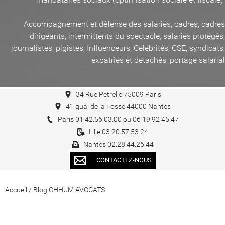
Accompagnement et défense des salariés, cadres, cadres
dirigeants, intermittents du spectacle, salariés protégés,
journalistes, pigistes, Influenceurs, Célébrités, CSE, syndicats,
expatriés et détachés, portage salarial
34 Rue Petrelle 75009 Paris
41 quai de la Fosse 44000 Nantes
Paris 01.42.56.03.00 ou 06 19 92 45 47
Lille 03.20.57.53.24
Nantes 02.28.44.26.44
CONTACTEZ-NOUS
Accueil
/
Blog CHHUM AVOCATS