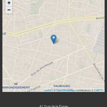
+
−
Leaflet
| ©
OpenStreetMap
contributeurs ©
CARTO
41 Quai de la Fosse