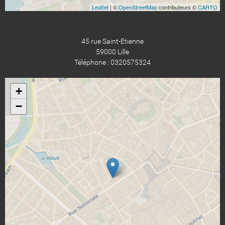
Leaflet
| ©
OpenStreetMap
contributeurs ©
CARTO
45 rue Saint-Etienne
59000 Lille
Téléphone : 0320575324
+
−